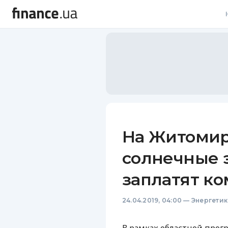
В
В
Л
А
Н
На Житоми
С
солнечные 
П
заплатят к
Т
24.04.2019, 04:00
—
Энергетик
Р