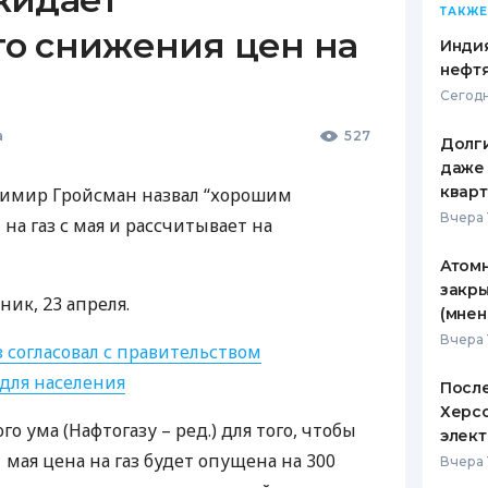
ТАКЖЕ
о снижения цен на
Индия
нефтя
Сегодн
а
527
Долги
даже 
кварт
димир Гройсман назвал “хорошим
Вчера 
а газ с мая и рассчитывает на
Атомн
закры
ник, 23 апреля.
(мнен
Вчера 
 согласовал с правительством
для населения
После
Херсо
го ума (Нафтогазу – ред.) для того, чтобы
элект
1 мая цена на газ будет опущена на 300
Вчера 