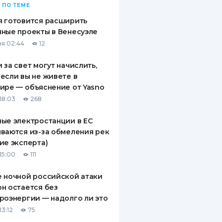
 ПО ТЕМЕ
 готовится расширить
ные проекты в Венесуэле
я 02:44
12
 за свет могут начислить,
если вы не живете в
ире — объяснение от Yasno
18:03
268
ые электростанции в ЕС
ваются из-за обмеления рек
ие эксперта)
15:00
111
 ночной российской атаки
н остается без
роэнергии — надолго ли это
13:12
75