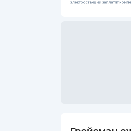
электростанции заплатят комп
Гройсман о