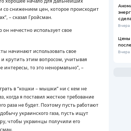
Это хорошее начало для дальнейших
Анома
и со снижением цен, которое происходит
энерг
”, – сказал Гройсман.
сдел
Вчера
о он нечестно использует свое
Цены 
после
сты начинают использовать свое
Вчера 
и крутить этим вопросом, учитывая
 интересы, то это ненормально”, –
грать в “кошки – мышки” ни с кем не
аз, когда я поставил жесткое требование
го раза не будет. Поэтому пусть работают
добычу украинского газа, пусть ищут
ру, чтобы украинцы получили его
сман.