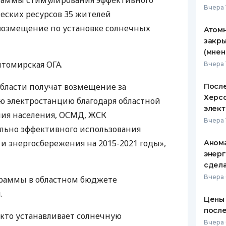
граммы стимулирования эффективного
Вчера 
еских ресурсов 35 жителей
ЕЖЕМЕСЯЧНЫЙ ОБЗОР
ПУТЕВО
КЕШБЭКА
СТРАХО
озмещение по установке солнечных
Атомн
закры
ПУТЕВОДИТЕЛИ ПО
ВСЕ СТ
(мнен
БАНКОВСКИМ КАРТАМ
итомирская
ОГА
.
Вчера 
СТРАХО
области получат возмещение за
После
ОТЗЫВЫ
КОМПАН
Херсо
ю электростанцию благодаря областной
элект
ия населения,
ОСМД
,
ЖСК
ДОСТАВ
Вчера 
ьно эффективного использования
КОНТАК
и энергосбережения на 2015-2021 годы»,
Анома
энерг
сдел
Вчера
граммы в областном бюджете
.
Цены 
после
 кто устанавливает солнечную
Вчера 