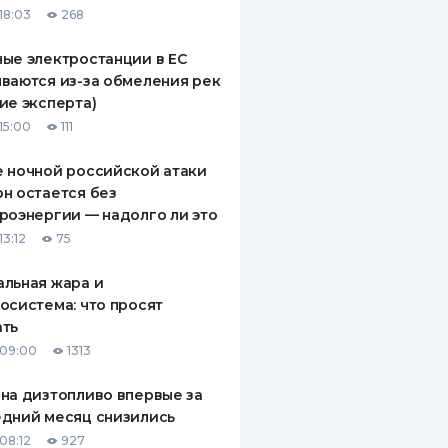
18:03
268
ДИТЕЛИ ПО
ВАНИЮ
ые электростанции в ЕС
ваются из-за обмеления рек
РАХОВЫЕ ПОЛИСЫ
ие эксперта)
15:00
111
ВЫЕ КОМПАНИИ
 ночной российской атаки
 О СТРАХОВЫХ
ИЯХ
н остается без
роэнергии — надолго ли это
КА И ОПЛАТА
13:12
75
ТЫ
льная жара и
осистема: что просят
ать
 09:00
1313
на дизтопливо впервые за
дний месяц снизились
08:12
927