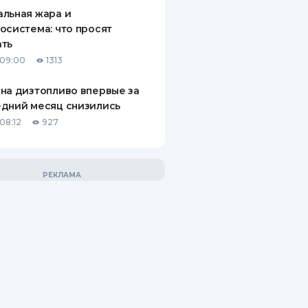
льная жара и
осистема: что просят
ать
 09:00
1313
на дизтопливо впервые за
дний месяц снизились
08:12
927