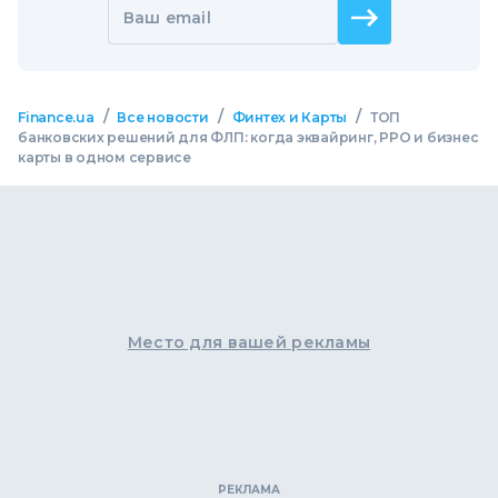
Ваш email
/
/
/
Finance.ua
Все новости
Финтех и Карты
ТОП
банковских решений для ФЛП: когда эквайринг, РРО и бизнес
карты в одном сервисе
Место для вашей рекламы