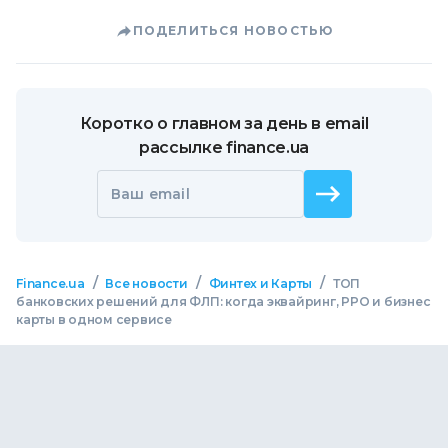
ПОДЕЛИТЬСЯ НОВОСТЬЮ
Коротко о главном за день в email
рассылке finance.ua
Ваш email
/
/
/
Finance.ua
Все новости
Финтех и Карты
ТОП
банковских решений для ФЛП: когда эквайринг, РРО и бизнес
карты в одном сервисе