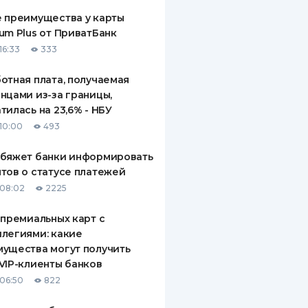
 преимущества у карты
um Plus от ПриватБанк
16:33
333
отная плата, получаемая
нцами из-за границы,
тилась на 23,6% - НБУ
10:00
493
обяжет банки информировать
тов о статусе платежей
08:02
2225
 премиальных карт с
легиями: какие
ущества могут получить
VIP-клиенты банков
06:50
822