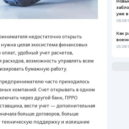
Новые
забло
уже в
06.08 1
Как р
ринимателя недостаточно открыть
воен
у нужна целая экосистема финансовых
05.08 1
 оплат, удобный учет расчетов,
 расходов, возможность управлять всем
изировать бумажную работу.
д предпринимателю часто приходилось
азных компаний. Счет открывать в одном
ключать через другой банк, ПРРО
оставщика, вести учет — дополнительная
значала больше договоров, больше
ю техническую поддержку и излишние