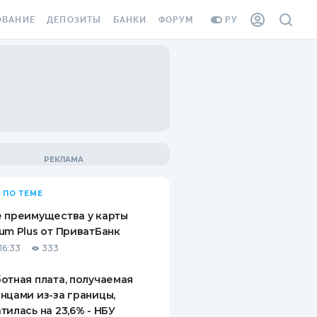
ОВАНИЕ
ДЕПОЗИТЫ
БАНКИ
ФОРУМ
РУ
ВСЕ ДЕПОЗИТЫ
ВСЕ БАНКИ
ВАНИЕ ЖИЛЬЯ ОТ
ДЕПОЗИТЫ В USD
ОТЗЫВЫ О БАНКАХ
И ШАХЕДОВ
ДЕПОЗИТЫ В EUR
МИКРОФИНАНСОВЫЕ
АХОВКА ЗАГРАНИЦУ
ОРГАНИЗАЦИИ
БОНУС К ДЕПОЗИТАМ
ОТЗЫВЫ ОБ МФО
УСЛОВИЯ АКЦИИ
Я КАРТА
 ПО ТЕМЕ
ВОПРОСЫ И ОТВЕТЫ
ОННАЯ ВИНЬЕТКА
 преимущества у карты
ДЕПОЗИТНЫЙ КАЛЬКУЛЯТОР
um Plus от ПриватБанк
Я СОТРУДНИКОВ
16:33
333
ПУТЕВОДИТЕЛИ ПО
SSISTANCE
СБЕРЕЖЕНИЯМ
отная плата, получаемая
нцами из-за границы,
ВАНИЕ ОТ
тилась на 23,6% - НБУ
ТНЫХ СЛУЧАЕВ