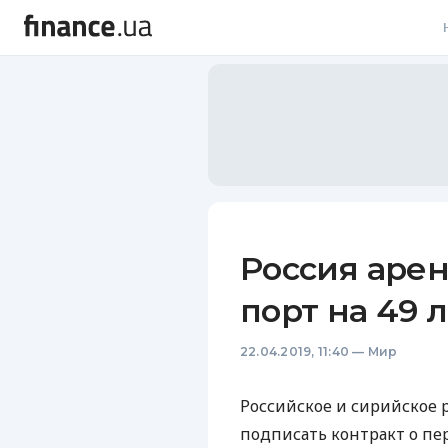
В
В
Л
А
Н
Россия аре
С
порт на 49 
П
22.04.2019, 11:40
—
Мир
Т
Р
Российское и сирийское
подписать контракт о пер