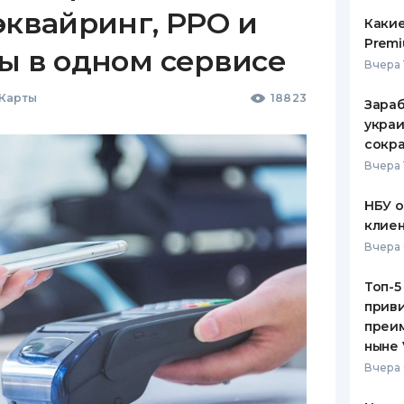
эквайринг, РРО и
Какие
Premi
ы в одном сервисе
Вчера 
 Карты
18823
Зараб
украи
сокра
Вчера 
НБУ 
клиен
Вчера 
Топ-5
приви
преим
ныне 
Вчера 