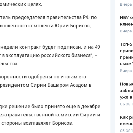
номических целях.
Вчера 
ЕЖЕМЕСЯЧНЫЙ ОБЗОР
ПУТЕВО
КЕШБЭКА
СТРАХО
тель председателя правительства РФ по
НБУ 
клиен
ышленного комплекса Юрий Борисов,
ПУТЕВОДИТЕЛИ ПО
ВСЕ СТ
Вчера 
БАНКОВСКИМ КАРТАМ
СТРАХО
Топ-5
 недели контракт будет подписан, и на 49
приви
ОТЗЫВЫ
 в эксплуатацию российского бизнеса”, –
КОМПАН
преим
ельства.
ныне 
ДОСТАВ
Вчера 
оворенности одобрены по итогам его
КОНТАК
Новые
 президентом Сирии Башаром Асадом в
забло
уже в
06.08 1
дке решение было принято еще в декабре
 Межправительственной комиссии Сирии и
Как р
 стороны возглавляет Борисов.
воен
05.08 1