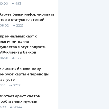
10:00
493
ДИТЕЛИ ПО
ВАНИЮ
обяжет банки информировать
тов о статусе платежей
РАХОВЫЕ ПОЛИСЫ
08:02
2225
ВЫЕ КОМПАНИИ
 премиальных карт с
легиями: какие
 О СТРАХОВЫХ
ИЯХ
ущества могут получить
VIP-клиенты банков
КА И ОПЛАТА
06:50
822
ТЫ
 лимиты банков: кому
кируют карты и переводы
 августе
3:10
3757
аботает арест счетов
нообязанных мужчин
6:33
14244