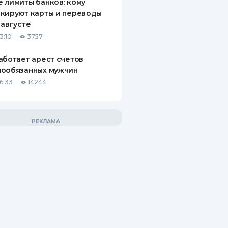
 лимиты банков: кому
кируют карты и переводы
 августе
3:10
3757
аботает арест счетов
нообязанных мужчин
6:33
14244