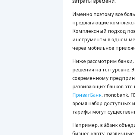
затраты времени.
Именно поэтому все бол
предлагающие комплексно
Комплексный подход поз
инструменты в одном мес
через мобильное прилож
Ниже рассмотрим банки,
решения на топ уровне. Э
современному предприни
развивающих банков это 
ПриватБанк
, monobank, П
время набор доступных и
тарифы могут существенн
Например, в àбанк объед
бизнес-карту, различные