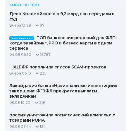
ТАКЖЕ ПО ТЕМЕ
Дело Коломойского о 9,2 млрд грн передали в
суд
Вчера 13:28
97
ТОП банковских решений для ФЛП:
ПАРТНЕРСКАЯ
когда эквайринг, РРО и бизнес карты в одном
сервисе
04.08 06:50
18787
НКЦБФР пополнила список SCAM-проектов
Вчера 06:13
235
Ликвидация банка «Национальные инвестиции»
завершена: ФГВФЛ прекратил выплаты
вкладчикам
06.08 10:20
219
россия уничтожила логистический комплекс с
товарами PUMA
06.08 06:44
134