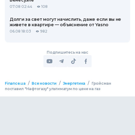
Венесуэле
07.08 02:44
108
Долги за свет могут начислить, даже если вы не
живете в квартире — объяснение от Yasno
06.08 18:03
982
Подпишитесь на нас
/
/
/
Finance.ua
Все новости
Энергетика
Гройсман
поставил "Нафтогазу" ультиматум по цене на газ