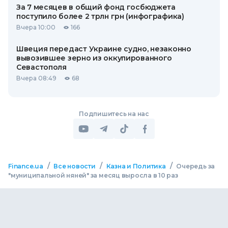
За 7 месяцев в общий фонд госбюджета
поступило более 2 трлн грн (инфографика)
Вчера 10:00
166
Швеция передаст Украине судно, незаконно
вывозившее зерно из оккупированного
Севастополя
Вчера 08:49
68
Подпишитесь на нас
/
/
/
Finance.ua
Все новости
Казна и Политика
Очередь за
"муниципальной няней" за месяц выросла в 10 раз