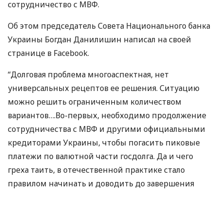
сотрудничество с
МВФ
.
Об этом председатель Совета Национального банка
Украины Богдан Данилишин написал на своей
странице в Facebook.
“Долговая проблема многоаспектная, нет
универсальных рецептов ее решения. Ситуацию
можно решить ограниченным количеством
вариантов….Во-первых, необходимо продолжение
сотрудничества с
МВФ
и другими официальными
кредиторами Украины, чтобы погасить пиковые
платежи по валютной части госдолга. Да и чего
греха таить, в отечественной практике стало
правилом начинать и доводить до завершения
реформы именно под давлением
МВФ
. Во-вторых,
соглашусь с мнением руководителя Минфина –