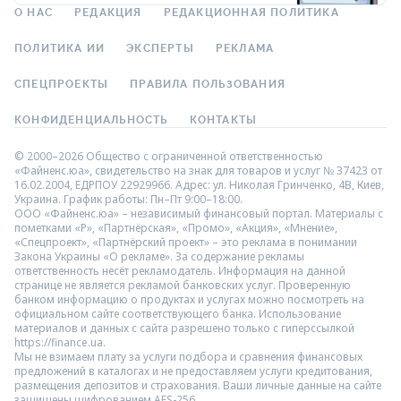
О НАС
РЕДАКЦИЯ
РЕДАКЦИОННАЯ ПОЛИТИКА
ПОЛИТИКА ИИ
ЭКСПЕРТЫ
РЕКЛАМА
СПЕЦПРОЕКТЫ
ПРАВИЛА ПОЛЬЗОВАНИЯ
КОНФИДЕНЦИАЛЬНОСТЬ
КОНТАКТЫ
© 2000–2026 Общество с ограниченной ответственностью
«Файненс.юа», свидетельство на знак для товаров и услуг № 37423 от
16.02.2004, ЕДРПОУ 22929966. Адрес: ул. Николая Гринченко, 4В, Киев,
Украина. График работы: Пн–Пт 9:00–18:00.
ООО «Файненс.юа» – независимый финансовый портал. Материалы с
пометками «Р», «Партнёрская», «Промо», «Акция», «Мнение»,
«Спецпроект», «Партнёрский проект» – это реклама в понимании
Закона Украины «О рекламе». За содержание рекламы
ответственность несёт рекламодатель. Информация на данной
странице не является рекламой банковских услуг. Проверенную
банком информацию о продуктах и услугах можно посмотреть на
официальном сайте соответствующего банка. Использование
материалов и данных с сайта разрешено только с гиперссылкой
https://finance.ua.
Мы не взимаем плату за услуги подбора и сравнения финансовых
предложений в каталогах и не предоставляем услуги кредитования,
размещения депозитов и страхования. Ваши личные данные на сайте
защищены шифрованием AES-256.