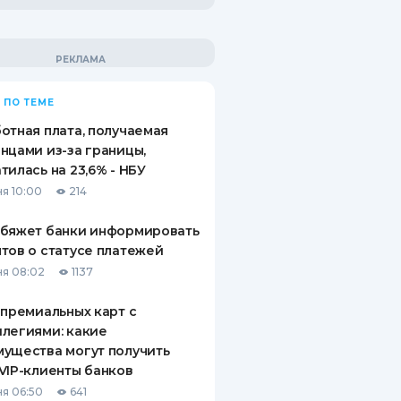
 ПО ТЕМЕ
отная плата, получаемая
нцами из-за границы,
тилась на 23,6% - НБУ
я 10:00
214
обяжет банки информировать
тов о статусе платежей
я 08:02
1137
 премиальных карт с
легиями: какие
ущества могут получить
VIP-клиенты банков
я 06:50
641