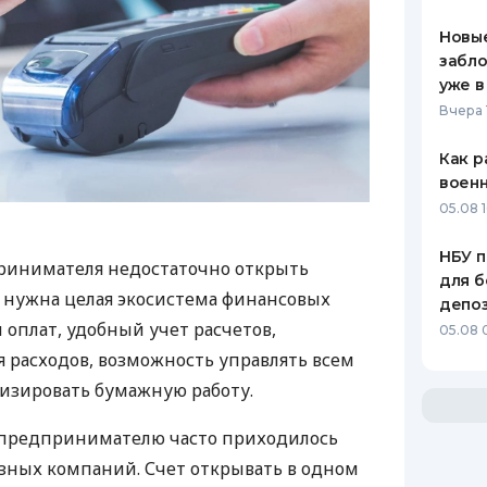
Новые
забло
уже в
Вчера 
Как р
воен
05.08 1
НБУ п
ринимателя недостаточно открыть
для б
у нужна целая экосистема финансовых
депо
 оплат, удобный учет расчетов,
05.08 
 расходов, возможность управлять всем
изировать бумажную работу.
д предпринимателю часто приходилось
азных компаний. Счет открывать в одном