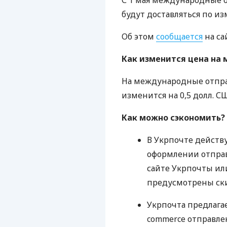
С 1 мая международные 
будут доставляться по и
Об этом
сообщается
на са
Как изменится цена на
На международные отпра
изменится на 0,5 долл.
С
Как можно сэкономить?
В Укрпочте действ
оформлении отпра
сайте Укрпочты и
предусмотрены ски
Укрпочта предлага
commerce отправле