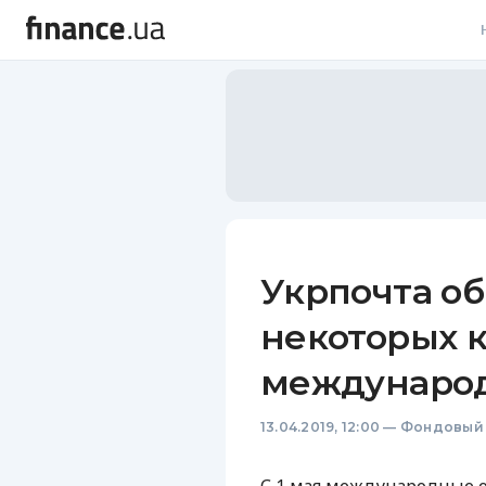
В
В
Л
А
Н
Укрпочта о
С
некоторых 
П
международ
Т
13.04.2019, 12:00
—
Фондовый
Р