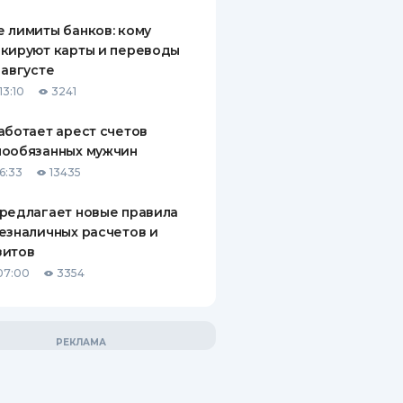
 лимиты банков: кому
кируют карты и переводы
 августе
13:10
3241
аботает арест счетов
нообязанных мужчин
6:33
13435
редлагает новые правила
езналичных расчетов и
зитов
07:00
3354