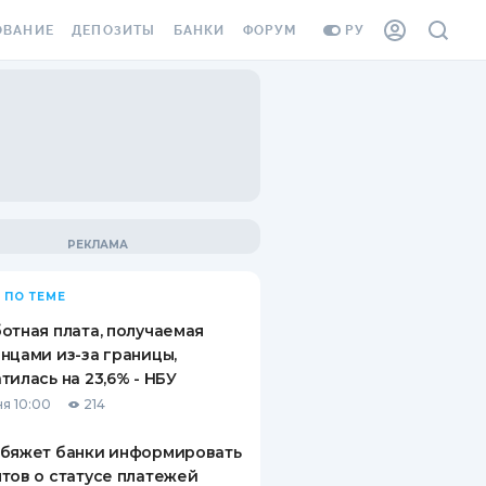
ОВАНИЕ
ДЕПОЗИТЫ
БАНКИ
ФОРУМ
РУ
ВСЕ ДЕПОЗИТЫ
ВСЕ БАНКИ
ВАНИЕ ЖИЛЬЯ ОТ
ДЕПОЗИТЫ В USD
ОТЗЫВЫ О БАНКАХ
И ШАХЕДОВ
ДЕПОЗИТЫ В EUR
МИКРОФИНАНСОВЫЕ
АХОВКА ЗАГРАНИЦУ
ОРГАНИЗАЦИИ
БОНУС К ДЕПОЗИТАМ
ОТЗЫВЫ ОБ МФО
УСЛОВИЯ АКЦИИ
Я КАРТА
 ПО ТЕМЕ
ВОПРОСЫ И ОТВЕТЫ
ОННАЯ ВИНЬЕТКА
отная плата, получаемая
ДЕПОЗИТНЫЙ КАЛЬКУЛЯТОР
нцами из-за границы,
Я СОТРУДНИКОВ
тилась на 23,6% - НБУ
ПУТЕВОДИТЕЛИ ПО
я 10:00
214
SSISTANCE
СБЕРЕЖЕНИЯМ
обяжет банки информировать
ВАНИЕ ОТ
тов о статусе платежей
ТНЫХ СЛУЧАЕВ