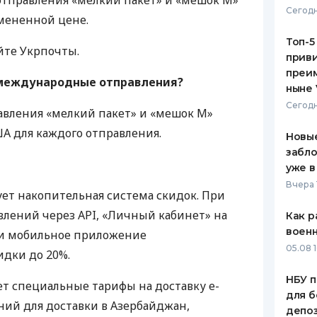
отправления «мелкий пакет» и «мешок М»
Сегодн
змененной цене.
ЕЖЕМЕСЯЧНЫЙ ОБЗОР
ПУТЕВО
КЕШБЭКА
СТРАХО
Топ-5
йте Укрпочты.
приви
ПУТЕВОДИТЕЛИ ПО
ВСЕ СТ
преим
БАНКОВСКИМ КАРТАМ
 международные отправления?
ныне 
СТРАХО
Сегодн
вления «мелкий пакет» и «мешок М»
ОТЗЫВЫ
ША
для каждого отправления.
КОМПАН
Новые
забло
ДОСТАВ
уже в
Вчера 
КОНТАК
ует накопительная система скидок. При
влений через
API
, «Личный кабинет» на
Как р
воен
ли мобильное приложение
05.08 1
дки до 20%.
НБУ п
ет специальные тарифы на доставку e-
для б
ний для доставки в Азербайджан,
депо