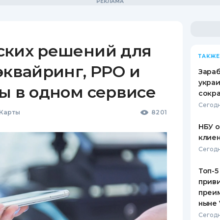
ских решений для
ТАКЖЕ
эквайринг, РРО и
Зараб
украи
ы в одном сервисе
сокра
Сегодн
 Карты
8201
НБУ 
клиен
Сегодн
Топ-5
приви
преим
ныне 
Сегодн