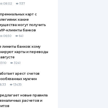
я 08:02
1137
ДИТЕЛИ ПО
ВАНИЮ
 премиальных карт с
легиями: какие
РАХОВЫЕ ПОЛИСЫ
ущества могут получить
VIP-клиенты банков
ВЫЕ КОМПАНИИ
я 06:50
641
 О СТРАХОВЫХ
ИЯХ
 лимиты банков: кому
кируют карты и переводы
КА И ОПЛАТА
 августе
13:10
3241
ТЫ
аботает арест счетов
нообязанных мужчин
6:33
13435
редлагает новые правила
езналичных расчетов и
зитов