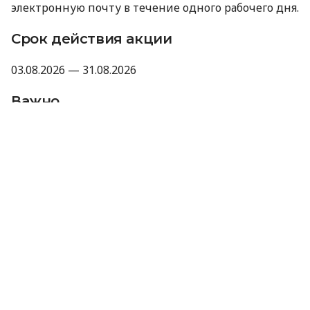
электронную почту в течение одного рабочего дня.
Срок действия акции
03.08.2026 — 31.08.2026
Важно
Промокод не суммируется с другими
акциями, промокодами и скидками.
Компания оставляет за собой право не
предоставлять промокод, если отзыв не
прошел модерацию Minfin или имеет
признаки искусственного накручивания.
Отправляя данные для получения
промокода, вы соглашаетесь на их
обработку компанией MyCredit
исключительно с целью проверки участия в