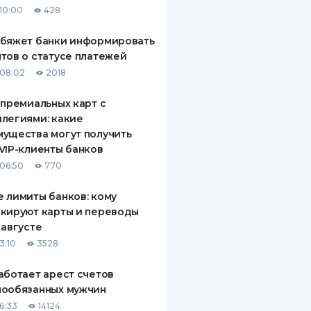
10:00
428
ДИТЕЛИ ПО
ВАНИЮ
обяжет банки информировать
тов о статусе платежей
РАХОВЫЕ ПОЛИСЫ
08:02
2018
ВЫЕ КОМПАНИИ
 премиальных карт с
легиями: какие
 О СТРАХОВЫХ
ИЯХ
ущества могут получить
VIP-клиенты банков
КА И ОПЛАТА
06:50
770
ТЫ
 лимиты банков: кому
кируют карты и переводы
 августе
3:10
3528
аботает арест счетов
нообязанных мужчин
6:33
14124