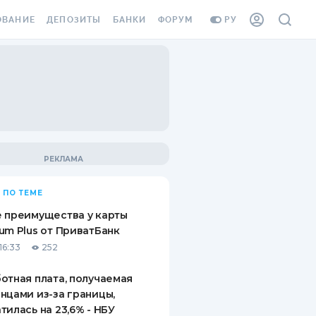
ОВАНИЕ
ДЕПОЗИТЫ
БАНКИ
ФОРУМ
РУ
ВСЕ ДЕПОЗИТЫ
ВСЕ БАНКИ
ВАНИЕ ЖИЛЬЯ ОТ
ДЕПОЗИТЫ В USD
ОТЗЫВЫ О БАНКАХ
И ШАХЕДОВ
ДЕПОЗИТЫ В EUR
МИКРОФИНАНСОВЫЕ
АХОВКА ЗАГРАНИЦУ
ОРГАНИЗАЦИИ
БОНУС К ДЕПОЗИТАМ
ОТЗЫВЫ ОБ МФО
УСЛОВИЯ АКЦИИ
Я КАРТА
 ПО ТЕМЕ
ВОПРОСЫ И ОТВЕТЫ
ОННАЯ ВИНЬЕТКА
 преимущества у карты
ДЕПОЗИТНЫЙ КАЛЬКУЛЯТОР
um Plus от ПриватБанк
Я СОТРУДНИКОВ
16:33
252
ПУТЕВОДИТЕЛИ ПО
SSISTANCE
СБЕРЕЖЕНИЯМ
отная плата, получаемая
нцами из-за границы,
ВАНИЕ ОТ
тилась на 23,6% - НБУ
ТНЫХ СЛУЧАЕВ