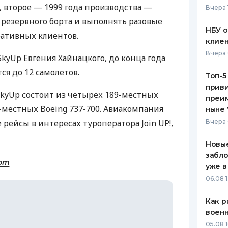
 второе — 1999 года производства —
Вчера 
ЕЖЕМЕСЯЧНЫЙ ОБЗОР
ПУТЕВО
 резервного борта и выполнять разовые
КЕШБЭКА
СТРАХО
НБУ 
ративных клиентов.
клиен
ПУТЕВОДИТЕЛИ ПО
ВСЕ СТ
Вчера 
kyUp Евгения Хайнацкого, до конца года
БАНКОВСКИМ КАРТАМ
СТРАХО
ся до 12 самолетов.
Топ-5
приви
ОТЗЫВЫ
SkyUp состоит из четырех 189-местных
КОМПАН
преим
9-местных Boeing 737-700. Авиакомпания
ныне 
ДОСТАВ
рейсы в интересах туроператора Join UP!,
Вчера 
КОНТАК
Новые
забло
com
уже в
06.08 1
Как р
воен
05.08 1