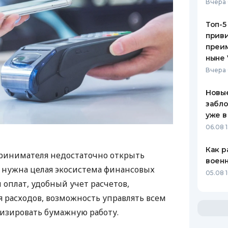
Вчера 
Топ-5
приви
преим
ныне 
Вчера 
Новые
забло
уже в
06.08 1
Как р
ринимателя недостаточно открыть
воен
у нужна целая экосистема финансовых
05.08 1
 оплат, удобный учет расчетов,
 расходов, возможность управлять всем
изировать бумажную работу.