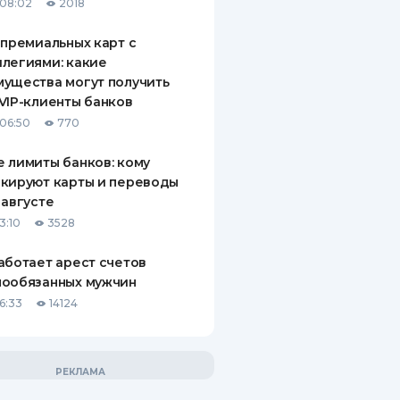
08:02
2018
 премиальных карт с
легиями: какие
ущества могут получить
VIP-клиенты банков
06:50
770
 лимиты банков: кому
кируют карты и переводы
 августе
3:10
3528
аботает арест счетов
нообязанных мужчин
6:33
14124