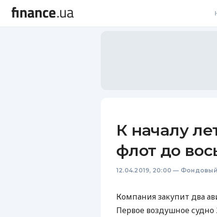
В
В
Л
А
Н
К началу ле
С
флот до вос
П
12.04.2019, 20:00
—
Фондовый
Т
Р
Компания закупит два ав
Первое воздушное судно 