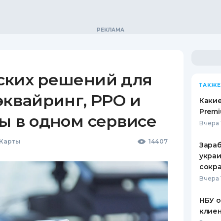
ских решений для
ТАКЖЕ
эквайринг, РРО и
Какие
Premi
ы в одном сервисе
Вчера 
 Карты
14407
Зараб
украи
сокра
Вчера 
НБУ 
клиен