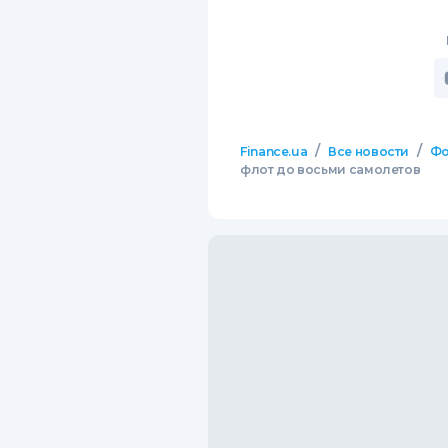
/
/
Finance.ua
Все новости
Фо
флот до восьми самолетов