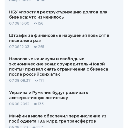
НБУ упростил реструктуризацию долгов для
бизнеса: что изменилось
07.08 16:00
156
Штрафы за финансовые нарушения повысят в
несколько раз
07.08 12:03
265
Налоговые каникулы и свободные
экономические зоны: соучредитель «Новой
почты» призвал снять ограничения с бизнеса
после российских атак
07.08 08:37
171
Украина и Румыния будут развивать
альтернативную логистику
06.08 20:12
133
Минфин в июле обеспечил перечисление из
госбюджета 19,6 млрд грн трансфертов
06.08 11:23
557