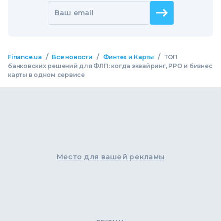
Ваш email
/
/
/
Finance.ua
Все новости
Финтех и Карты
ТОП
банковских решений для ФЛП: когда эквайринг, РРО и бизнес
карты в одном сервисе
Место для вашей рекламы