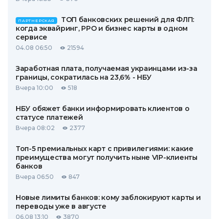
ТОП банковских решений для ФЛП:
ПАРТНЕРСКАЯ
когда эквайринг, РРО и бизнес карты в одном
сервисе
04.08 06:50
21594
Заработная плата, получаемая украинцами из-за
границы, сократилась на 23,6% - НБУ
Вчера 10:00
518
НБУ обяжет банки информировать клиентов о
статусе платежей
Вчера 08:02
2377
Топ-5 премиальных карт с привилегиями: какие
преимущества могут получить ныне VIP-клиенты
банков
Вчера 06:50
847
Новые лимиты банков: кому заблокируют карты и
переводы уже в августе
06.08 13:10
3870