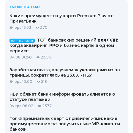
ТАКЖЕ ПО ТЕМЕ
Какие преимущества у карты Premium Plus от
ПриватБанк
Вчера 16:33
370
ТОП банковских решений для ФЛП:
ПАРТНЕРСКАЯ
когда эквайринг, РРО и бизнес карты в одном
сервисе
04.08 06:50
21594
Заработная плата, получаемая украинцами из-за
границы, сократилась на 23,6% - НБУ
Вчера 10:00
518
НБУ обяжет банки информировать клиентов о
статусе платежей
Вчера 08:02
2377
Топ-5 премиальных карт с привилегиями: какие
преимущества могут получить ныне VIP-клиенты
банков