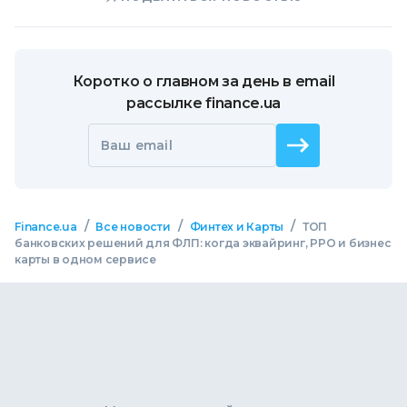
Коротко о главном за день в email
рассылке finance.ua
Ваш email
/
/
/
Finance.ua
Все новости
Финтех и Карты
ТОП
банковских решений для ФЛП: когда эквайринг, РРО и бизнес
карты в одном сервисе