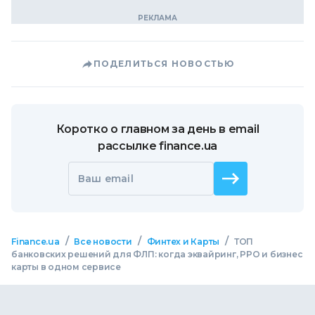
ПОДЕЛИТЬСЯ НОВОСТЬЮ
Коротко о главном за день в email
рассылке finance.ua
Ваш email
/
/
/
Finance.ua
Все новости
Финтех и Карты
ТОП
банковских решений для ФЛП: когда эквайринг, РРО и бизнес
карты в одном сервисе