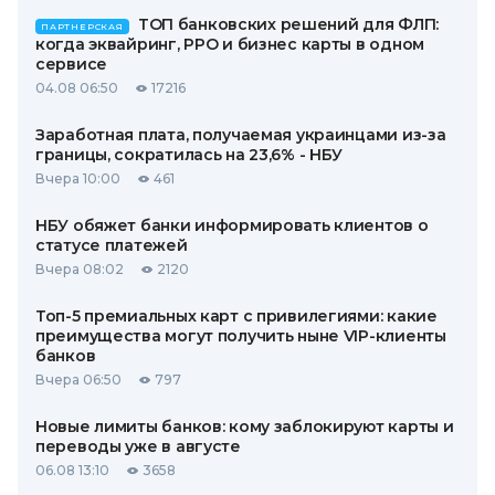
ТОП банковских решений для ФЛП:
ПАРТНЕРСКАЯ
когда эквайринг, РРО и бизнес карты в одном
сервисе
04.08 06:50
17216
Заработная плата, получаемая украинцами из-за
границы, сократилась на 23,6% - НБУ
Вчера 10:00
461
НБУ обяжет банки информировать клиентов о
статусе платежей
Вчера 08:02
2120
Топ-5 премиальных карт с привилегиями: какие
преимущества могут получить ныне VIP-клиенты
банков
Вчера 06:50
797
Новые лимиты банков: кому заблокируют карты и
переводы уже в августе
06.08 13:10
3658