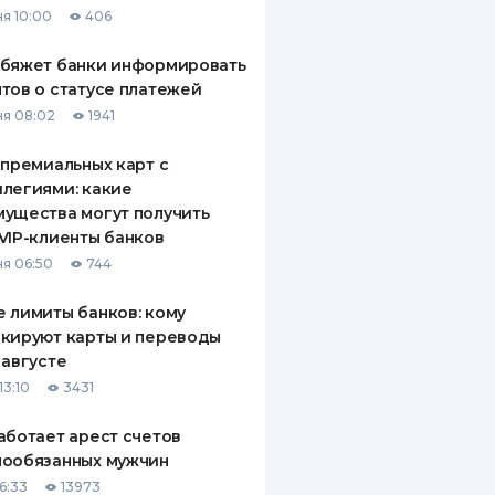
я 10:00
406
ДИТЕЛИ ПО
ВАНИЮ
обяжет банки информировать
тов о статусе платежей
РАХОВЫЕ ПОЛИСЫ
я 08:02
1941
ВЫЕ КОМПАНИИ
 премиальных карт с
легиями: какие
 О СТРАХОВЫХ
ИЯХ
ущества могут получить
VIP-клиенты банков
КА И ОПЛАТА
я 06:50
744
ТЫ
 лимиты банков: кому
кируют карты и переводы
 августе
13:10
3431
аботает арест счетов
нообязанных мужчин
6:33
13973