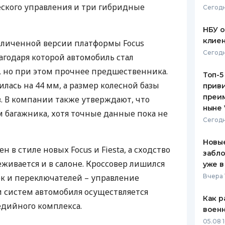
ского управления и три гибридные
Сегодн
ЕЖЕМЕСЯЧНЫЙ ОБЗОР
ПУТЕВО
КЕШБЭКА
СТРАХО
НБУ 
клиен
величенной версии платформы Focus
ПУТЕВОДИТЕЛИ ПО
ВСЕ СТ
Сегодн
агодаря которой автомобиль стал
БАНКОВСКИМ КАРТАМ
СТРАХО
е, но при этом прочнее предшественника.
Топ-5
лась на 44 мм, а размер колесной базы
приви
ОТЗЫВЫ
КОМПАН
преим
. В компании также утверждают, что
ныне 
 багажника, хотя точные данные пока не
ДОСТАВ
Сегодн
КОНТАК
Новые
 в стиле новых Focus и Fiesta, а сходство
забло
живается и в салоне. Кроссовер лишился
уже в
к и переключателей – управление
Вчера 
 систем автомобиля осуществляется
Как р
едийного комплекса.
воен
05.08 1