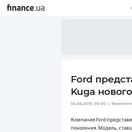
В
В
Л
А
Н
Ford предст
С
Kuga нового
П
04.04.2019, 00:00
—
Технолог
Т
Р
Компания Ford представи
поколения. Модель, став