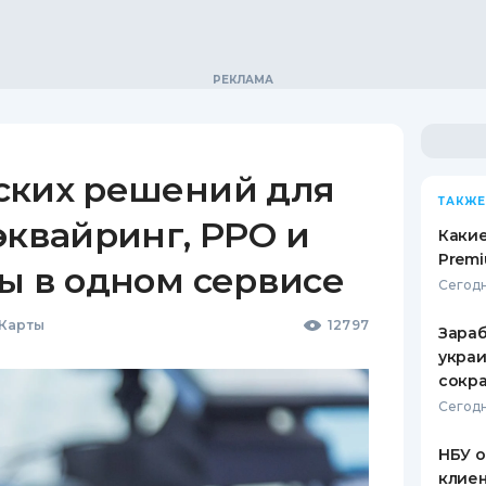
ских решений для
ТАКЖЕ
эквайринг, РРО и
Какие
Premi
ы в одном сервисе
Сегодн
 Карты
12797
Зараб
украи
сокра
Сегодн
НБУ 
клиен