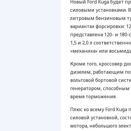
Новый Ford Kuga будет п
силовыми установками. В 
литровым бензиновым ту
вариантах форсировки: 1
представлена ​​120- и 1
1,5 и 2,0 л соответствен
«механика» или восьмид
Кроме того, кроссовер д
дизелем, работающим по 
вольтовой бортовой сист
генератором, способным 
время торможения.
Плюс ко всему Ford Kuga
силовой установкой, сост
мотора, небольшого элек