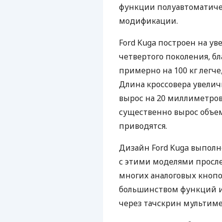
функции полуавтоматиче
модификации.
Ford Kuga построен на у
четвертого поколения, бл
примерно на 100 кг легч
Длина кроссовера увеличи
вырос на 20 миллиметров
существенно вырос объем
приводятся.
Дизайн Ford Kuga выполнен
с этими моделями просле
многих аналоговых кнопо
большинством функций и
через тачскрин мультим