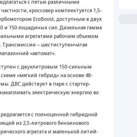
редлагаться с пятью различными
частности, кроссовер комплектуется 1,5-
рбомотором EcoBoost, доступным в двух
20 и 150 лошадиных сил. Дизельная гамма
80-сильными агрегатами рабочим объемом
но. Трансмиссии – шестиступенчатая
иапазонний «автомат».
оступен с двухлитровым 150-сильным
схеме «мягкий гибрид» на основе 48-
емы.
ДВС
действует в паре с стартер-
накапливать электрическую энергию во
 предлагается с полноценной гибридной
оящей из 2,5-литрового бензинового
трического агрегата и маленькой литий-