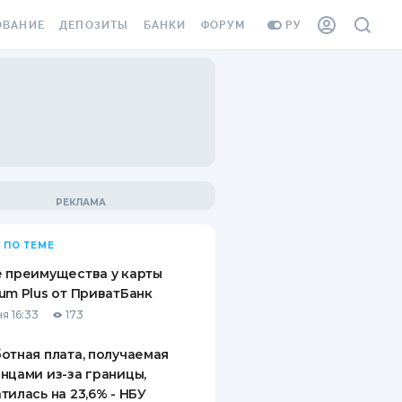
ОВАНИЕ
ДЕПОЗИТЫ
БАНКИ
ФОРУМ
РУ
ВСЕ ДЕПОЗИТЫ
ВСЕ БАНКИ
ВАНИЕ ЖИЛЬЯ ОТ
ДЕПОЗИТЫ В USD
ОТЗЫВЫ О БАНКАХ
И ШАХЕДОВ
ДЕПОЗИТЫ В EUR
МИКРОФИНАНСОВЫЕ
АХОВКА ЗАГРАНИЦУ
ОРГАНИЗАЦИИ
БОНУС К ДЕПОЗИТАМ
ОТЗЫВЫ ОБ МФО
УСЛОВИЯ АКЦИИ
Я КАРТА
 ПО ТЕМЕ
ВОПРОСЫ И ОТВЕТЫ
ОННАЯ ВИНЬЕТКА
 преимущества у карты
ДЕПОЗИТНЫЙ КАЛЬКУЛЯТОР
um Plus от ПриватБанк
Я СОТРУДНИКОВ
я 16:33
173
ПУТЕВОДИТЕЛИ ПО
SSISTANCE
СБЕРЕЖЕНИЯМ
отная плата, получаемая
нцами из-за границы,
ВАНИЕ ОТ
тилась на 23,6% - НБУ
ТНЫХ СЛУЧАЕВ