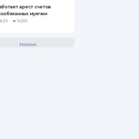
аботает арест счетов
нообязанных мужчин
6:33
14355