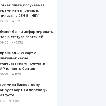
отная плата, получаемая
нцами из-за границы,
тилась на 23,6% - НБУ
10:00
562
обяжет банки информировать
тов о статусе платежей
08:02
2532
 премиальных карт с
легиями: какие
ущества могут получить
VIP-клиенты банков
06:50
878
 лимиты банков: кому
кируют карты и переводы
 августе
3:10
3954