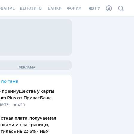
ОВАНИЕ
ДЕПОЗИТЫ
БАНКИ
ФОРУМ
РУ
ВСЕ ДЕПОЗИТЫ
ВСЕ БАНКИ
ВАНИЕ ЖИЛЬЯ ОТ
ДЕПОЗИТЫ В USD
ОТЗЫВЫ О БАНКАХ
И ШАХЕДОВ
ДЕПОЗИТЫ В EUR
МИКРОФИНАНСОВЫЕ
АХОВКА ЗАГРАНИЦУ
ОРГАНИЗАЦИИ
БОНУС К ДЕПОЗИТАМ
ОТЗЫВЫ ОБ МФО
УСЛОВИЯ АКЦИИ
Я КАРТА
 ПО ТЕМЕ
ВОПРОСЫ И ОТВЕТЫ
ОННАЯ ВИНЬЕТКА
 преимущества у карты
ДЕПОЗИТНЫЙ КАЛЬКУЛЯТОР
um Plus от ПриватБанк
Я СОТРУДНИКОВ
16:33
420
ПУТЕВОДИТЕЛИ ПО
SSISTANCE
СБЕРЕЖЕНИЯМ
отная плата, получаемая
нцами из-за границы,
ВАНИЕ ОТ
тилась на 23,6% - НБУ
ТНЫХ СЛУЧАЕВ