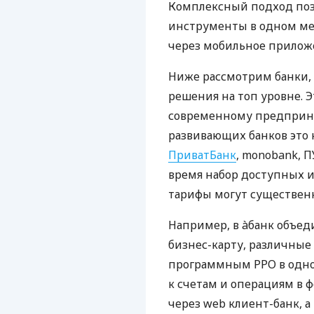
Комплексный подход поз
инструменты в одном мес
через мобильное прилож
Ниже рассмотрим банки,
решения на топ уровне. Э
современному предприни
развивающих банков это 
ПриватБанк
, monobank, П
время набор доступных и
тарифы могут существенн
Например, в àбанк объед
бизнес-карту, различные
программным РРО в одном
к счетам и операциям в ф
через web клиент-банк, а