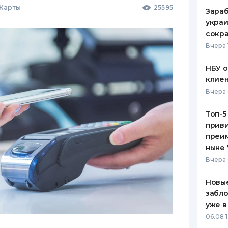
 Карты
25595
Зараб
украи
сокра
Вчера 
НБУ 
клиен
Вчера 
Топ-5
приви
преим
ныне 
Вчера 
Новые
забло
уже в
06.08 1