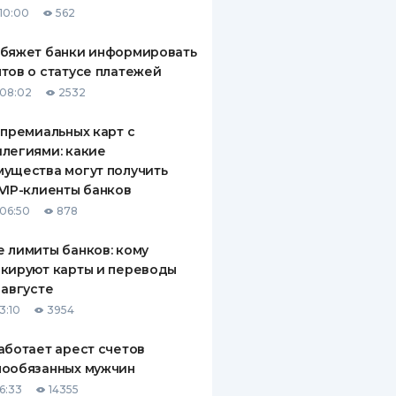
10:00
562
ДИТЕЛИ ПО
ВАНИЮ
обяжет банки информировать
тов о статусе платежей
РАХОВЫЕ ПОЛИСЫ
08:02
2532
ВЫЕ КОМПАНИИ
 премиальных карт с
легиями: какие
 О СТРАХОВЫХ
ИЯХ
ущества могут получить
VIP-клиенты банков
КА И ОПЛАТА
06:50
878
ТЫ
 лимиты банков: кому
кируют карты и переводы
 августе
3:10
3954
аботает арест счетов
нообязанных мужчин
6:33
14355