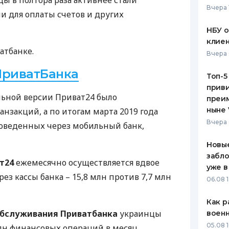
ы в полтора раза активнее стали
Вчера 
и для оплаты счетов и других
ЕЖЕМЕСЯЧНЫЙ ОБЗОР
ПУТЕВО
КЕШБЭКА
СТРАХО
НБУ 
клиен
ПУТЕВОДИТЕЛИ ПО
ВСЕ СТ
атбанке.
Вчера 
БАНКОВСКИМ КАРТАМ
СТРАХО
ПриватБанка
Топ-5
приви
ОТЗЫВЫ
ильной версии Приват24 было
КОМПАН
преим
ныне 
анзакций, а по итогам марта 2019 года
ДОСТАВ
Вчера 
роведенных через мобильный банк,
КОНТАК
Новые
забло
т24
ежемесячно осуществляется вдвое
уже в
ез кассы банка – 15,8 млн против 7,7 млн
06.08 1
Как р
обслуживания Приватбанка
украинцы
воен
05.08 1
лн финансовых операций в месяц.