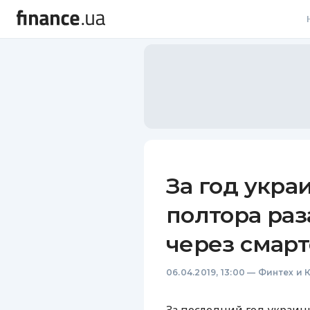
В
В
Л
А
Н
За год укра
С
полтора раз
П
через смар
Т
06.04.2019, 13:00
—
Финтех и 
Р