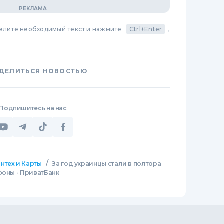
делите необходимый текст и нажмите
Ctrl+Enter
,
ДЕЛИТЬСЯ НОВОСТЬЮ
Подпишитесь на нас
/
нтех и Карты
За год украинцы стали в полтора
фоны - ПриватБанк