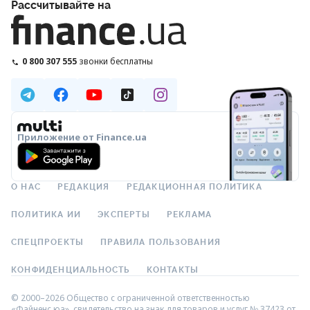
Рассчитывайте на
0 800 307 555
звонки бесплатны
Приложение от Finance.ua
О НАС
РЕДАКЦИЯ
РЕДАКЦИОННАЯ ПОЛИТИКА
ПОЛИТИКА ИИ
ЭКСПЕРТЫ
РЕКЛАМА
СПЕЦПРОЕКТЫ
ПРАВИЛА ПОЛЬЗОВАНИЯ
КОНФИДЕНЦИАЛЬНОСТЬ
КОНТАКТЫ
© 2000–2026 Общество с ограниченной ответственностью
«Файненс.юа», свидетельство на знак для товаров и услуг № 37423 от