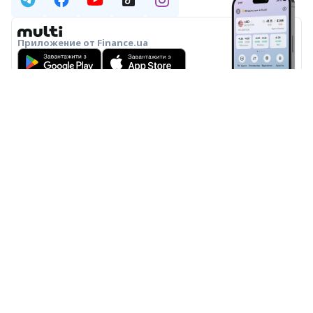
Приложение от Finance.ua
О НАС
РЕДАКЦИЯ
РЕДАКЦИОННАЯ ПОЛИТИКА
ПОЛИТИКА ИИ
ЭКСПЕРТЫ
РЕКЛАМА
СПЕЦПРОЕКТЫ
ПРАВИЛА ПОЛЬЗОВАНИЯ
КОНФИДЕНЦИАЛЬНОСТЬ
КОНТАКТЫ
© 2000–2026 Общество с ограниченной ответственностью
«Файненс.юа», свидетельство на знак для товаров и услуг № 37423 от
16.02.2004, ЕДРПОУ 22929966. Адрес: ул. Николая Гринченко, 4В, Киев,
Украина. График работы: Пн–Пт 9:00–18:00.
ООО «Файненс.юа» – независимый финансовый портал. Материалы с
пометками «Р», «Партнёрская», «Промо», «Акция», «Мнение»,
«Спецпроект», «Партнёрский проект» – это реклама в понимании
Закона Украины «О рекламе». За содержание рекламы
ответственность несёт рекламодатель. Информация на данной
странице не является рекламой банковских услуг. Проверенную