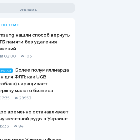
 ПО ТЕМЕ
msung нашли способ вернуть
 ГБ памяти без удаления
ожений
я 02:00
103
Более полумиллиарда
ЕРСКАЯ
н для ФЛП: как UGB
азбанк) наращивает
ержку малого бизнеса
07:35
29953
xpo временно останавливает
у железной руды в Украине
15:33
84