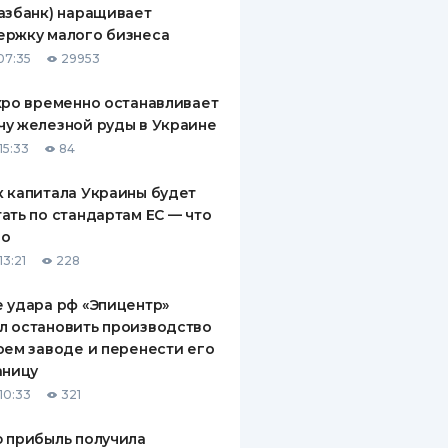
азбанк) наращивает
ДИТЕЛИ ПО
ержку малого бизнеса
ВАНИЮ
07:35
29953
РАХОВЫЕ ПОЛИСЫ
xpo временно останавливает
у железной руды в Украине
ВЫЕ КОМПАНИИ
15:33
84
 О СТРАХОВЫХ
ИЯХ
 капитала Украины будет
ать по стандартам ЕС — что
КА И ОПЛАТА
го
13:21
228
ТЫ
 удара рф «Эпицентр»
л остановить производство
оем заводе и перенести его
аницу
10:33
321
 прибыль получила