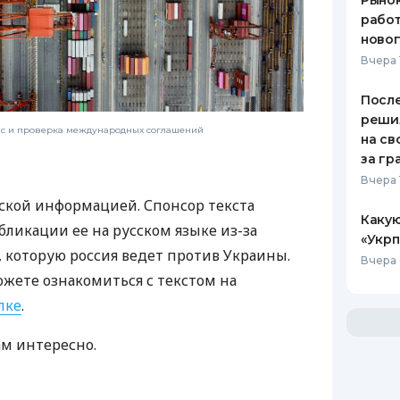
Рынок
работ
ново
Вчера 
После
реши
нс и проверка международных соглашений
на св
за гр
Вчера 
ской информацией. Спонсор текста
Какую
бликации ее на русском языке из-за
«Укрп
которую россия ведет против Украины.
Вчера 
ожете ознакомиться с текстом на
лке
.
ам интересно.