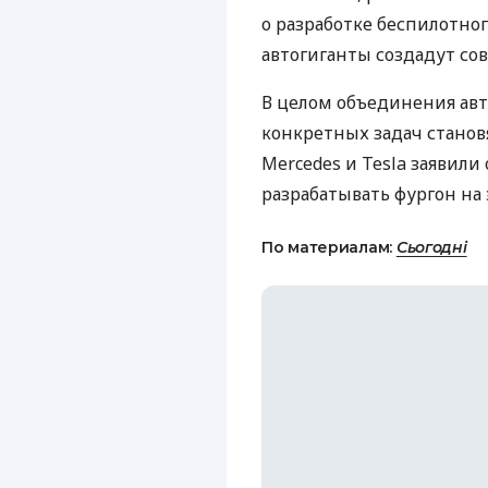
о разработке беспилотно
автогиганты создадут со
В целом объединения ав
конкретных задач становя
Mercedes и Tesla заявили
разрабатывать фургон на 
По материалам:
Сьогодні