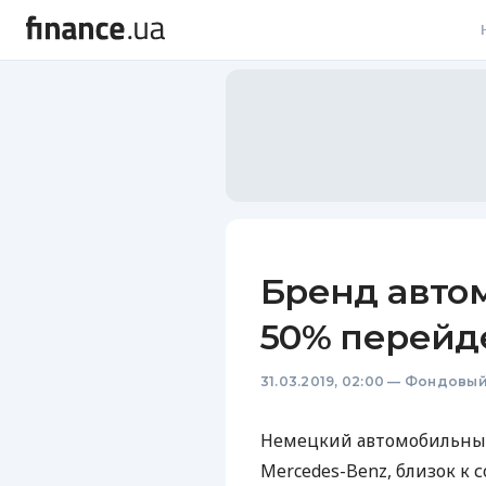
В
В
Л
А
Н
Бренд авто
С
50% перейд
П
31.03.2019, 02:00
—
Фондовый
Т
Р
Немецкий автомобильный
Mercedes-Benz, близок к 