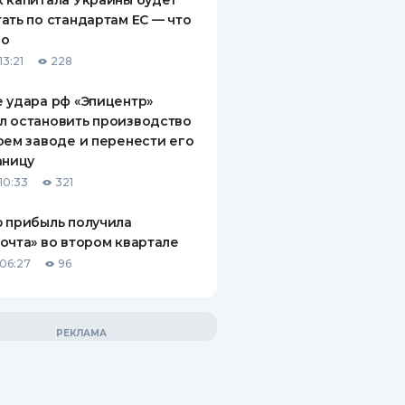
 капитала Украины будет
ать по стандартам ЕС — что
го
13:21
228
 удара рф «Эпицентр»
л остановить производство
оем заводе и перенести его
аницу
10:33
321
 прибыль получила
очта» во втором квартале
06:27
96