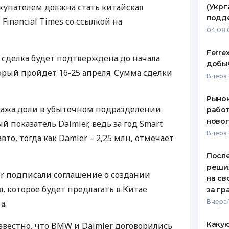
купателем должна стать китайская
(Укрг
ЕЖЕМЕСЯЧНЫЙ ОБЗОР
ПУТЕВО
подд
Financial Times со ссылкой на
КЕШБЭКА
СТРАХО
04.08 
ПУТЕВОДИТЕЛИ ПО
ВСЕ СТ
Ferre
сделка будет подтверждена до начала
БАНКОВСКИМ КАРТАМ
добыч
СТРАХО
орый пройдет 16-25 апреля. Сумма сделки
Вчера 
ОТЗЫВЫ
КОМПАН
Рынок
дажа доли в убыточном подразделении
работ
ДОСТАВ
ново
 показатель Daimler, ведь за год Smart
Вчера 
вто, тогда как Damler – 2,25 млн, отмечает
КОНТАК
После
реши
ler подписали соглашение о создании
на св
, которое будет предлагать в Китае
за гр
а.
Вчера 
Какую
звестно, что
BMW
и Daimler договорились