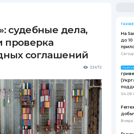
ТАКЖЕ
: судебные дела,
На Sa
и проверка
до 10
прил
дных соглашений
Сегодн
22472
ПАРТН
гриве
(Укрг
подд
04.08 
Ferre
добыч
Вчера 