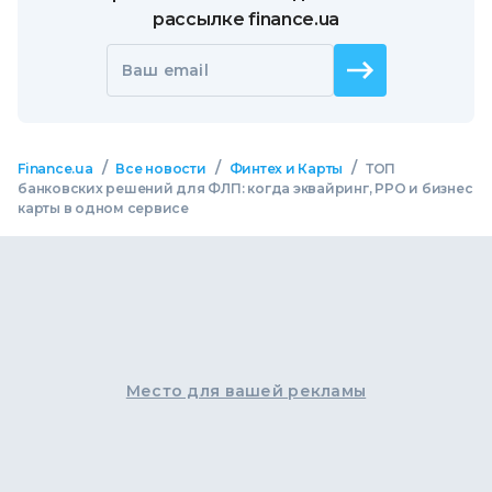
рассылке finance.ua
Ваш email
/
/
/
Finance.ua
Все новости
Финтех и Карты
ТОП
банковских решений для ФЛП: когда эквайринг, РРО и бизнес
карты в одном сервисе
Место для вашей рекламы