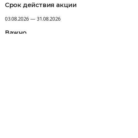
Срок действия акции
03.08.2026 — 31.08.2026
Важно
Промокод не суммируется с другими
акциями, промокодами и скидками.
Компания оставляет за собой право не
предоставлять промокод, если отзыв не
прошел модерацию Minfin или имеет
признаки искусственного накручивания.
Отправляя данные для получения
промокода, вы соглашаетесь на их
обработку компанией MyCredit
исключительно с целью проверки участия в
акции. Ваши персональные данные не