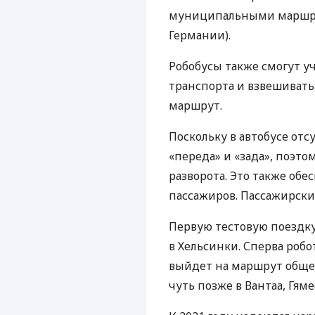
муниципальными маршру
Германии).
Робобусы также смогут у
транспорта и взвешиват
маршрут.
Поскольку в автобусе отс
«переда» и «зада», поэто
разворота. Это также обе
пассажиров. Пассажирски
Первую тестовую поездку
в Хельсинки. Сперва роб
выйдет на маршрут общес
чуть позже в Вантаа, Гям