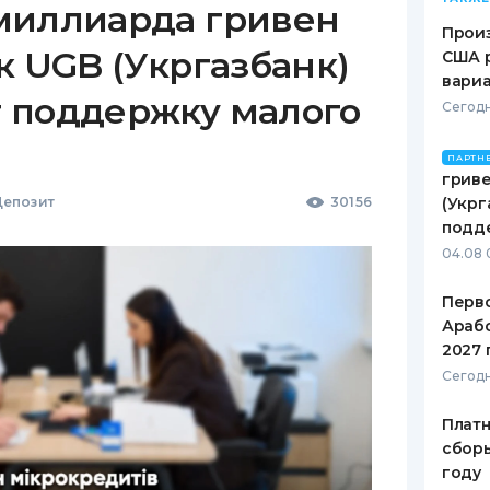
миллиарда гривен
Произ
к UGB (Укргазбанк)
США 
вари
 поддержку малого
Сегодн
ПАРТН
гриве
епозит
30156
(Укрг
подд
04.08 
Перв
Арабс
2027 
Сегодн
Платн
сборы
году