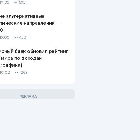
17:05
695
ие альтернативные
тические направления —
10
15:00
453
рный банк обновил рейтинг
 мира по доходам
графика)
10:02
1268