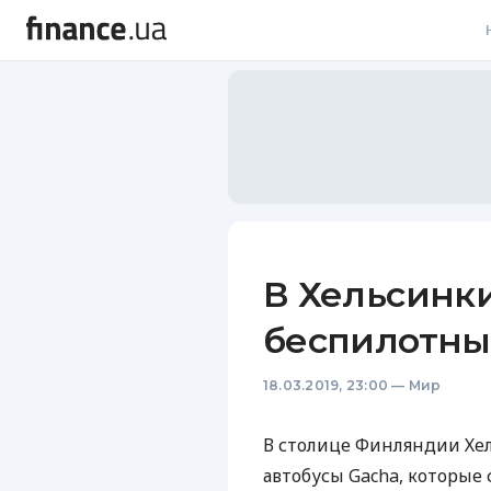
В
В
Л
А
Н
В Хельсинк
С
беспилотны
П
18.03.2019, 23:00
—
Мир
Т
Р
В столице Финляндии Хе
автобусы Gacha, которы