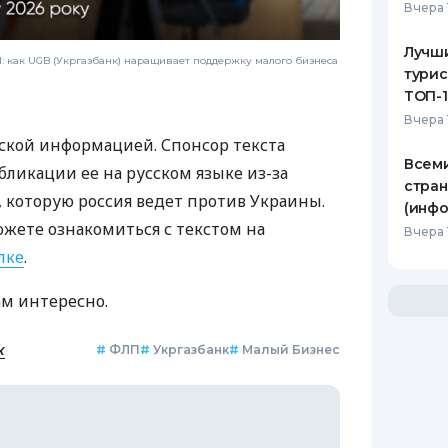
Вчера 
Лучш
 как UGB (Укргазбанк) наращивает поддержку малого бизнеса
турис
ТОП-
Вчера 
ской информацией. Спонсор текста
Всеми
бликации ее на русском языке из-за
стран
которую россия ведет против Украины.
(инфо
ожете ознакомиться с текстом на
Вчера 
лке
.
ам интересно.
к
#
ФЛП
#
Укргазбанк
#
Малый Бизнес