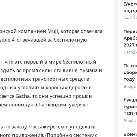
(Укрг
ЕЖЕМЕСЯЧНЫЙ ОБЗОР
ПУТЕВО
подд
КЕШБЭКА
СТРАХО
04.08 
ПУТЕВОДИТЕЛИ ПО
ВСЕ СТ
онской компанией Muji, которая отвечала
Перв
БАНКОВСКИМ КАРТАМ
Арабс
sible 4, отвечавшей за беспилотную
СТРАХО
2027 
ОТЗЫВЫ
Сегодн
КОМПАН
, что это первый в мире беспилотный
Платн
здить во время сильного ливня, тумана и
ДОСТАВ
сборы
 беспилотных транспортных средств
году
КОНТАК
одных условиях и хороших дорогах с
Вчера 
сается Gacha, то они успешно прошли
Лучш
ней непогоды в Лапландии, уверяют
турис
ТОП-
Вчера 
ь по заказу. Пассажиры смогут сделать
Всеми
ного приложения. (Подобную систему с