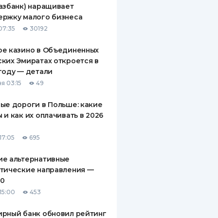
азбанк) наращивает
ДИТЕЛИ ПО
ержку малого бизнеса
ВАНИЮ
07:35
30192
РАХОВЫЕ ПОЛИСЫ
ое казино в Объединенных
ких Эмиратах откроется в
ВЫЕ КОМПАНИИ
году — детали
 О СТРАХОВЫХ
я 03:15
49
ИЯХ
ые дороги в Польше: какие
КА И ОПЛАТА
 и как их оплачивать в 2026
ТЫ
17:05
695
ие альтернативные
тические направления —
10
15:00
453
рный банк обновил рейтинг