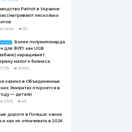
водство Patriot в Украине:
рассматривают несколько
антов
я 04:54
82
Более полумиллиарда
ЕРСКАЯ
н для ФЛП: как UGB
азбанк) наращивает
ержку малого бизнеса
07:35
30192
ое казино в Объединенных
ких Эмиратах откроется в
году — детали
я 03:15
49
ые дороги в Польше: какие
 и как их оплачивать в 2026