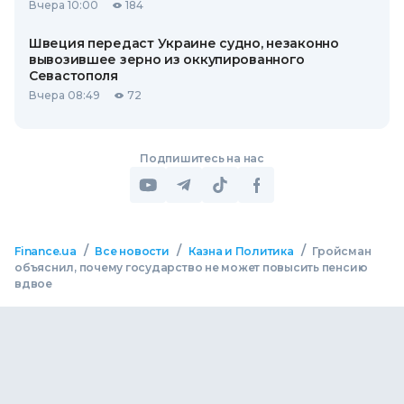
Вчера 10:00
184
Швеция передаст Украине судно, незаконно
вывозившее зерно из оккупированного
Севастополя
Вчера 08:49
72
Подпишитесь на нас
/
/
/
Finance.ua
Все новости
Казна и Политика
Гройсман
объяснил, почему государство не может повысить пенсию
вдвое