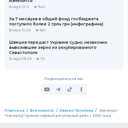
изменится
Вчера 10:12
940
За 7 месяцев в общий фонд госбюджета
поступило более 2 трлн грн (инфографика)
Вчера 10:00
184
Швеция передаст Украине судно, незаконно
вывозившее зерно из оккупированного
Севастополя
Вчера 08:49
72
Подпишитесь на нас
/
/
/
Finance.ua
Все новости
Казна и Политика
Аэропорт
"Ужгород" принял первый регулярный рейс с 2016 года