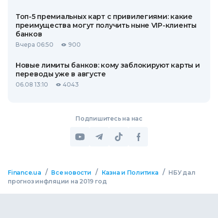
Топ-5 премиальных карт с привилегиями: какие
преимущества могут получить ныне VIP-клиенты
банков
Вчера 06:50
900
Новые лимиты банков: кому заблокируют карты и
переводы уже в августе
06.08 13:10
4043
Подпишитесь на нас
/
/
/
Finance.ua
Все новости
Казна и Политика
НБУ дал
прогноз инфляции на 2019 год