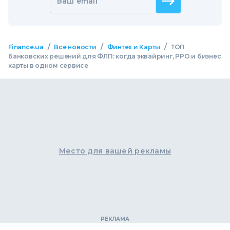
Ваш email
/
/
/
Finance.ua
Все новости
Финтех и Карты
ТОП
банковских решений для ФЛП: когда эквайринг, РРО и бизнес
карты в одном сервисе
Место для вашей рекламы