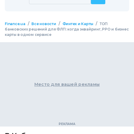
/
/
/
Finance.ua
Все новости
Финтех и Карты
ТОП
банковских решений для ФЛП: когда эквайринг, РРО и бизнес
карты в одном сервисе
Место для вашей рекламы