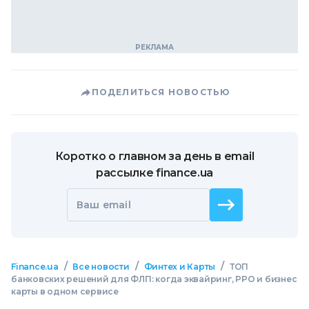
ПОДЕЛИТЬСЯ НОВОСТЬЮ
Коротко о главном за день в email
рассылке finance.ua
Ваш email
/
/
/
Finance.ua
Все новости
Финтех и Карты
ТОП
банковских решений для ФЛП: когда эквайринг, РРО и бизнес
карты в одном сервисе