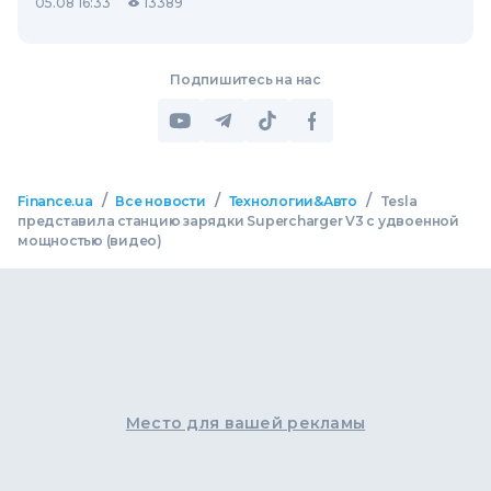
05.08 16:33
13389
Подпишитесь на нас
/
/
/
Finance.ua
Все новости
Технологии&Авто
Tesla
представила станцию зарядки Supercharger V3 с удвоенной
мощностью (видео)
Место для вашей рекламы