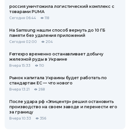
россия уничтожила логистический комплекс с
товарами PUMA
Сегодня 06:44
118
На Samsung нашли способ вернуть до 10 ГБ
памяти без удаления приложений
Сегодня 02:00
204
Ferrexpo временно останавливает добычу
железной руды в Украине
Вчера 15:33
110
Рынок капитала Украины будет работать по
стандартам ЕС — что нового
Вчера 13:21
268
После удара рф «Эпицентр» решил остановить
производство на своем заводе и перенести его
за границу
Вчера 10:33
356