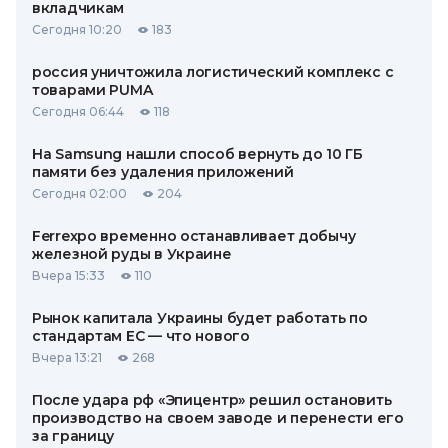
вкладчикам
Сегодня 10:20
183
россия уничтожила логистический комплекс с
товарами PUMA
Сегодня 06:44
118
На Samsung нашли способ вернуть до 10 ГБ
памяти без удаления приложений
Сегодня 02:00
204
Ferrexpo временно останавливает добычу
железной руды в Украине
Вчера 15:33
110
Рынок капитала Украины будет работать по
стандартам ЕС — что нового
Вчера 13:21
268
После удара рф «Эпицентр» решил остановить
производство на своем заводе и перенести его
за границу