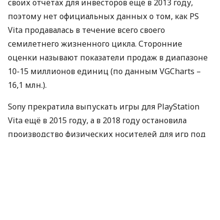
своих отчётах для инвесторов ещё в 2013 году,
поэтому нет официальных данных о том, как PS
Vita продавалась в течение всего своего
семилетнего жизненного цикла. Сторонние
оценки называют показатели продаж в диапазоне
10-15 миллионов единиц (по данным
VGC
harts –
16,1 млн.).
Sony прекратила выпускать игры для PlayStation
Vita ещё в 2015 году, а в 2018 году остановила
производство физических носителей для игр под
портативную консоль. Февраль был последним
месяцем, когда сервис подписки PlayStation Plus
выдавал бесплатные игры для владельцев Vita.
На момент запуска PlayStation Vita наблюдался
быстрый и неудержимый рост мобильных игр на