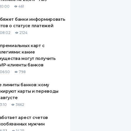
10:00
461
обяжет банки информировать
тов о статусе платежей
08:02
2124
 премиальных карт с
легиями: какие
ущества могут получить
VIP-клиенты банков
06:50
798
 лимиты банков: кому
кируют карты и переводы
 августе
3:10
3662
аботает арест счетов
нообязанных мужчин
6:33
14211