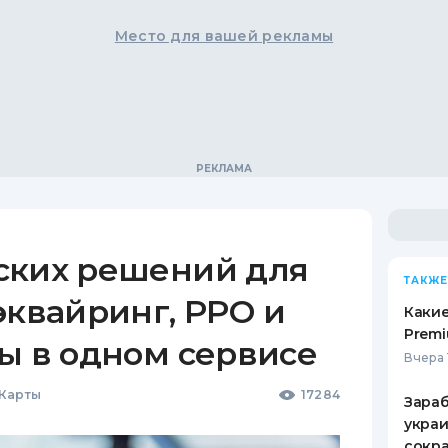
Место для вашей рекламы
ских решений для
ТАКЖЕ
эквайринг, РРО и
Какие
Premi
ы в одном сервисе
Вчера 
 Карты
17284
Зараб
украи
сокра