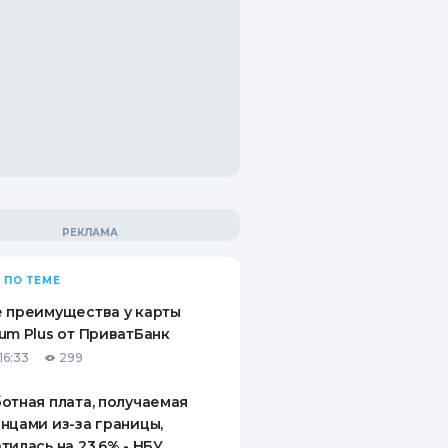
 ПО ТЕМЕ
 преимущества у карты
um Plus от ПриватБанк
16:33
299
отная плата, получаемая
нцами из-за границы,
тилась на 23,6% - НБУ