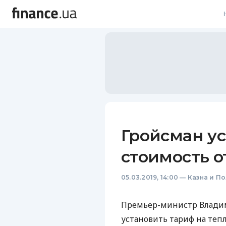
В
В
Л
А
Н
Гройсман у
С
стоимость 
П
05.03.2019, 14:00
—
Казна и П
Т
Р
Премьер-министр Влади
установить тариф на тепл