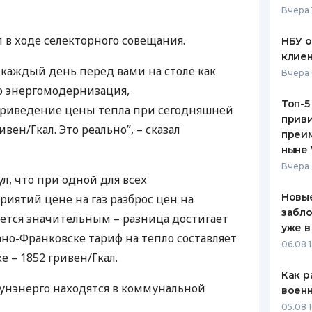
Вчера 
ЕЖЕМЕСЯЧНЫЙ ОБЗОР
ПУТЕВО
КЕШБЭКА
СТРАХО
л в ходе селекторного совещания.
НБУ 
клиен
ПУТЕВОДИТЕЛИ ПО
ВСЕ СТ
каждый день перед вами на столе как
Вчера 
БАНКОВСКИМ КАРТАМ
о энергомодернизация,
СТРАХО
Топ-5
приведение цены тепла при сегодняшней
приви
ОТЗЫВЫ
ивен/Гкал. Это реально”, – сказал
КОМПАН
преим
ныне 
ДОСТАВ
Вчера 
л, что при одной для всех
КОНТАК
Новые
ятий цене на газ разброс цен на
забло
яется значительным – разница достигает
уже в
вано-Франковске тариф на тепло составляет
06.08 1
ке – 1852 гривен/Гкал.
Как р
унэнерго находятся в коммунальной
воен
05.08 1