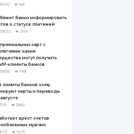
10:00
461
ДИТЕЛИ ПО
ВАНИЮ
обяжет банки информировать
тов о статусе платежей
РАХОВЫЕ ПОЛИСЫ
08:02
2124
ВЫЕ КОМПАНИИ
 премиальных карт с
легиями: какие
 О СТРАХОВЫХ
ИЯХ
ущества могут получить
VIP-клиенты банков
КА И ОПЛАТА
06:50
798
ТЫ
 лимиты банков: кому
кируют карты и переводы
 августе
3:10
3662
аботает арест счетов
нообязанных мужчин
6:33
14211