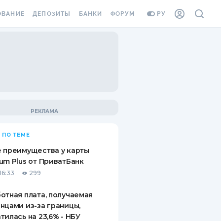
ОВАНИЕ
ДЕПОЗИТЫ
БАНКИ
ФОРУМ
РУ
ВСЕ ДЕПОЗИТЫ
ВСЕ БАНКИ
ВАНИЕ ЖИЛЬЯ ОТ
ДЕПОЗИТЫ В USD
ОТЗЫВЫ О БАНКАХ
И ШАХЕДОВ
ДЕПОЗИТЫ В EUR
МИКРОФИНАНСОВЫЕ
АХОВКА ЗАГРАНИЦУ
ОРГАНИЗАЦИИ
БОНУС К ДЕПОЗИТАМ
ОТЗЫВЫ ОБ МФО
УСЛОВИЯ АКЦИИ
Я КАРТА
 ПО ТЕМЕ
ВОПРОСЫ И ОТВЕТЫ
ОННАЯ ВИНЬЕТКА
 преимущества у карты
ДЕПОЗИТНЫЙ КАЛЬКУЛЯТОР
um Plus от ПриватБанк
Я СОТРУДНИКОВ
16:33
299
ПУТЕВОДИТЕЛИ ПО
SSISTANCE
СБЕРЕЖЕНИЯМ
отная плата, получаемая
нцами из-за границы,
ВАНИЕ ОТ
тилась на 23,6% - НБУ
ТНЫХ СЛУЧАЕВ