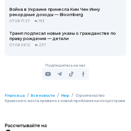
Война в Украине принесла Ким Чен Инну
рекордные доходы — Bloomberg
07.08 17:27
193
Трамп подписал новые указы о гражданстве по
праву рождения — детали
07.08 09:12
237
Подпишитесь на нас
/
/
/
Finance.ua
Все новости
Мир
Строительство
Крымского моста привело к новой проблеме на полуострове
Рассчитывайте на