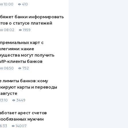
я 10:00
410
ДИТЕЛИ ПО
ВАНИЮ
обяжет банки информировать
тов о статусе платежей
РАХОВЫЕ ПОЛИСЫ
я 08:02
1959
ВЫЕ КОМПАНИИ
 премиальных карт с
легиями: какие
 О СТРАХОВЫХ
ИЯХ
ущества могут получить
VIP-клиенты банков
КА И ОПЛАТА
я 06:50
752
ТЫ
 лимиты банков: кому
кируют карты и переводы
 августе
13:10
3449
аботает арест счетов
нообязанных мужчин
6:33
14007