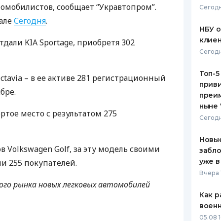
томобилистов, сообщает “Укравтопром”.
Сегодн
ЕЖЕМЕСЯЧНЫЙ ОБЗОР
ПУТЕВО
иале
Сегодня
.
КЕШБЭКА
СТРАХО
НБУ 
клиен
отдали
KIA
Sportage, приобретя 302
ПУТЕВОДИТЕЛИ ПО
ВСЕ СТ
Сегодн
БАНКОВСКИМ КАРТАМ
СТРАХО
Топ-5
ctavia – в ее активе 281 регистрационный
приви
ОТЗЫВЫ
бре.
КОМПАН
преим
ныне 
ертое место с результатом 275
ДОСТАВ
Сегодн
КОНТАК
Новые
 Volkswagen Golf, за эту модель своими
забло
уже в
и 255 покупателей.
Вчера 
кого рынка новых легковых автомобилей
Как р
воен
05.08 1