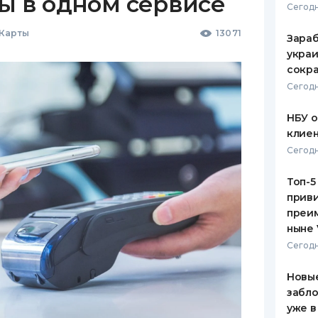
ы в одном сервисе
Сегодн
 Карты
13071
Зараб
украи
сокра
Сегодн
НБУ 
клиен
Сегодн
Топ-5
приви
преим
ныне 
Сегодн
Новые
забло
уже в