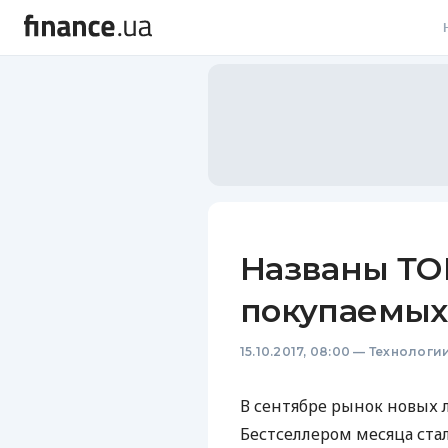
В
В
Л
А
Н
Названы ТО
С
покупаемых
П
15.10.2017, 08:00
—
Технологи
Т
Р
В сентябре рынок новых 
Бестселлером месяца ста