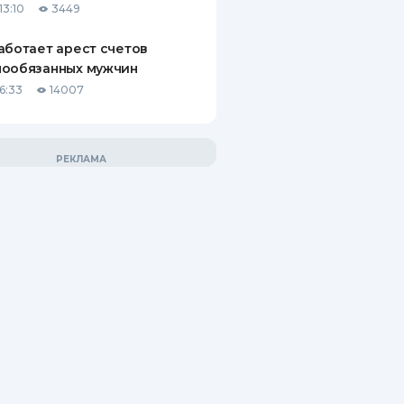
13:10
3449
аботает арест счетов
нообязанных мужчин
6:33
14007