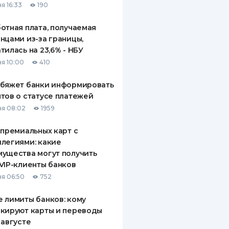
я 16:33
190
отная плата, получаемая
нцами из-за границы,
тилась на 23,6% - НБУ
я 10:00
410
обяжет банки информировать
тов о статусе платежей
я 08:02
1959
 премиальных карт с
легиями: какие
ущества могут получить
VIP-клиенты банков
я 06:50
752
 лимиты банков: кому
кируют карты и переводы
 августе