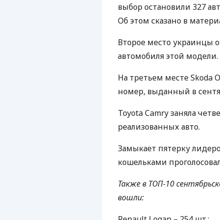
выбор остановили 327 ав
Об этом сказано в матер
Второе место украинцы 
автомобиля этой модели.
На третьем месте Skoda O
номер, выданный в сентя
Toyota Camry заняла четв
реализованных авто.
Замыкает пятерку лидеров
кошельками проголосовал
Также в
ТОП
-10 сентябрьс
вошли:
Renault Logan – 254 шт.;