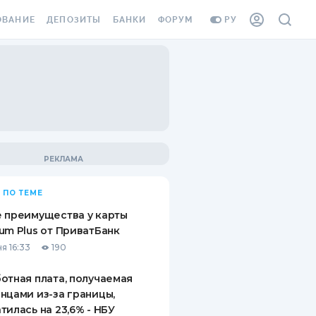
ОВАНИЕ
ДЕПОЗИТЫ
БАНКИ
ФОРУМ
РУ
ВСЕ ДЕПОЗИТЫ
ВСЕ БАНКИ
ВАНИЕ ЖИЛЬЯ ОТ
ДЕПОЗИТЫ В USD
ОТЗЫВЫ О БАНКАХ
И ШАХЕДОВ
ДЕПОЗИТЫ В EUR
МИКРОФИНАНСОВЫЕ
АХОВКА ЗАГРАНИЦУ
ОРГАНИЗАЦИИ
БОНУС К ДЕПОЗИТАМ
ОТЗЫВЫ ОБ МФО
УСЛОВИЯ АКЦИИ
Я КАРТА
 ПО ТЕМЕ
ВОПРОСЫ И ОТВЕТЫ
ОННАЯ ВИНЬЕТКА
 преимущества у карты
ДЕПОЗИТНЫЙ КАЛЬКУЛЯТОР
um Plus от ПриватБанк
Я СОТРУДНИКОВ
я 16:33
190
ПУТЕВОДИТЕЛИ ПО
SSISTANCE
СБЕРЕЖЕНИЯМ
отная плата, получаемая
нцами из-за границы,
ВАНИЕ ОТ
тилась на 23,6% - НБУ
ТНЫХ СЛУЧАЕВ