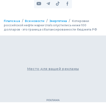
/
/
/
Finance.ua
Все новости
Энергетика
Котировки
российской нефти марки Urals опустились ниже 100
долларов - это граница сбалансированности бюджета РФ
Место для вашей рекламы