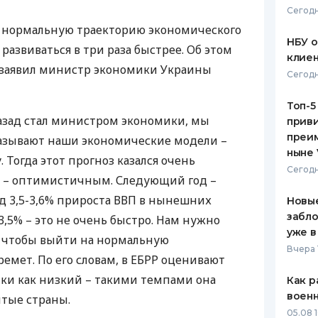
Сегодн
ЕЖЕМЕСЯЧНЫЙ ОБЗОР
ПУТЕВО
а нормальную траекторию экономического
КЕШБЭКА
СТРАХО
НБУ 
развиваться в три раза быстрее. Об этом
клиен
ПУТЕВОДИТЕЛИ ПО
ВСЕ СТ
 заявил министр экономики Украины
Сегодн
БАНКОВСКИМ КАРТАМ
СТРАХО
Топ-5
назад стал министром экономики, мы
приви
ОТЗЫВЫ
КОМПАН
преим
казывают наши экономические модели –
ныне 
. Тогда этот прогноз казался очень
ДОСТАВ
Сегодн
 – оптимистичным. Следующий год –
КОНТАК
од 3,5-3,6% прироста
ВВП
в нынешних
Новые
забло
,5% – это не очень быстро. Нам нужно
уже в
е, чтобы выйти на нормальную
Вчера 
ремет. По его словам, в
ЕБРР
оценивают
ки как низкий – такими темпами она
Как р
воен
итые страны.
05.08 1