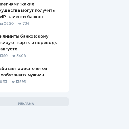
легиями: какие
ущества могут получить
VIP-клиенты банков
я 06:50
734
 лимиты банков: кому
кируют карты и переводы
 августе
13:10
3408
аботает арест счетов
нообязанных мужчин
6:33
13895