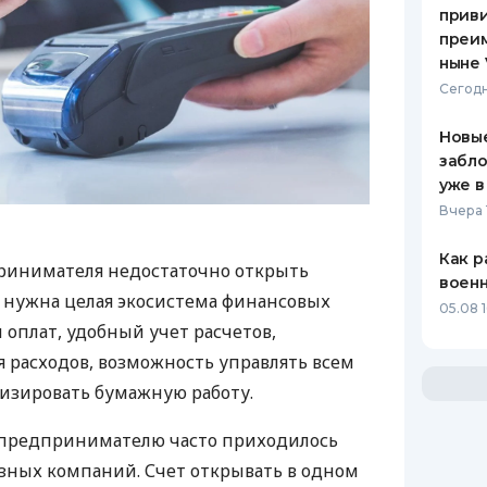
приви
преим
ныне 
Сегодн
Новые
забло
уже в
Вчера 
Как р
ринимателя недостаточно открыть
воен
у нужна целая экосистема финансовых
05.08 1
 оплат, удобный учет расчетов,
 расходов, возможность управлять всем
изировать бумажную работу.
д предпринимателю часто приходилось
азных компаний. Счет открывать в одном