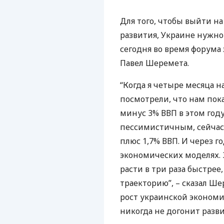
Для того, чтобы выйти н
развития, Украине нужно 
сегодня во время форума
Павел Шеремета.
“Когда я четыре месяца 
посмотрели, что нам по
минус 3%
ВВП
в этом году
пессимистичным, сейчас
плюс 1,7%
ВВП
. И через г
экономических моделях. 3
расти в три раза быстре
траекторию”, – сказал Ше
рост украинской экономи
никогда не догонит разв