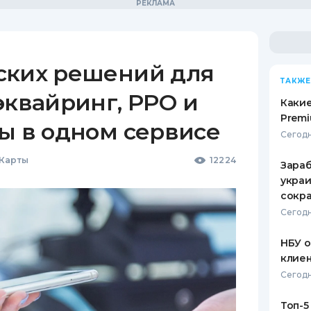
ских решений для
ТАКЖЕ
эквайринг, РРО и
Какие
Premi
ы в одном сервисе
Сегодн
 Карты
12224
Зараб
украи
сокра
Сегодн
НБУ 
клиен
Сегодн
Топ-5