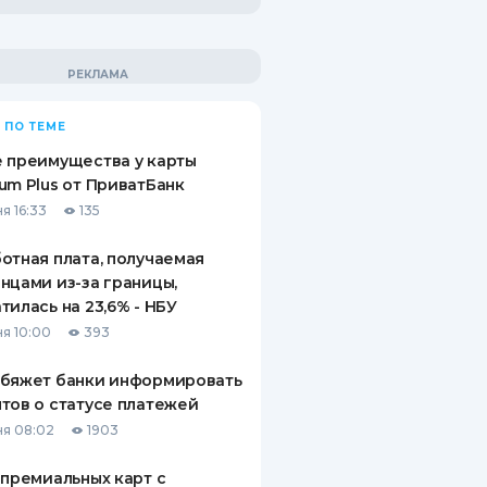
 ПО ТЕМЕ
 преимущества у карты
um Plus от ПриватБанк
я 16:33
135
отная плата, получаемая
нцами из-за границы,
тилась на 23,6% - НБУ
я 10:00
393
обяжет банки информировать
тов о статусе платежей
я 08:02
1903
 премиальных карт с