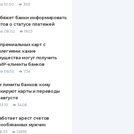
я 10:00
393
ДИТЕЛИ ПО
ВАНИЮ
обяжет банки информировать
тов о статусе платежей
РАХОВЫЕ ПОЛИСЫ
я 08:02
1903
ВЫЕ КОМПАНИИ
 премиальных карт с
легиями: какие
 О СТРАХОВЫХ
ИЯХ
ущества могут получить
VIP-клиенты банков
КА И ОПЛАТА
я 06:50
734
ТЫ
 лимиты банков: кому
кируют карты и переводы
 августе
13:10
3408
аботает арест счетов
нообязанных мужчин
6:33
13895