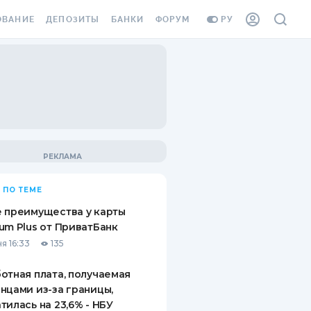
ОВАНИЕ
ДЕПОЗИТЫ
БАНКИ
ФОРУМ
РУ
ВСЕ ДЕПОЗИТЫ
ВСЕ БАНКИ
ВАНИЕ ЖИЛЬЯ ОТ
ДЕПОЗИТЫ В USD
ОТЗЫВЫ О БАНКАХ
И ШАХЕДОВ
ДЕПОЗИТЫ В EUR
МИКРОФИНАНСОВЫЕ
АХОВКА ЗАГРАНИЦУ
ОРГАНИЗАЦИИ
БОНУС К ДЕПОЗИТАМ
ОТЗЫВЫ ОБ МФО
УСЛОВИЯ АКЦИИ
Я КАРТА
 ПО ТЕМЕ
ВОПРОСЫ И ОТВЕТЫ
ОННАЯ ВИНЬЕТКА
 преимущества у карты
ДЕПОЗИТНЫЙ КАЛЬКУЛЯТОР
um Plus от ПриватБанк
Я СОТРУДНИКОВ
я 16:33
135
ПУТЕВОДИТЕЛИ ПО
SSISTANCE
СБЕРЕЖЕНИЯМ
отная плата, получаемая
нцами из-за границы,
ВАНИЕ ОТ
тилась на 23,6% - НБУ
ТНЫХ СЛУЧАЕВ