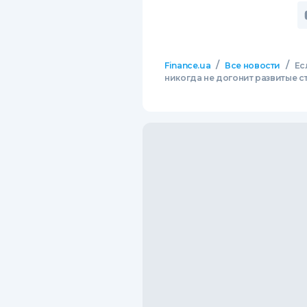
/
/
Finance.ua
Все новости
Ес
никогда не догонит развитые с