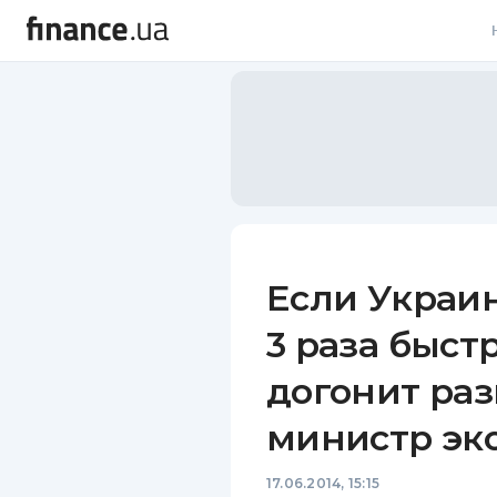
В
В
Л
А
Н
Если Украин
С
3 раза быст
П
догонит раз
Т
министр эк
Р
17.06.2014, 15:15