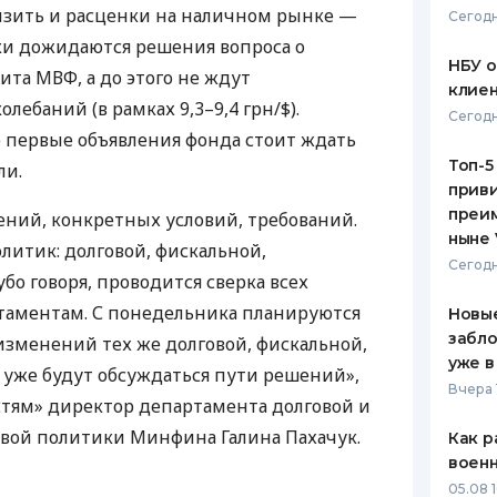
зить и расценки на наличном рынке —
Сегодн
ЕЖЕМЕСЯЧНЫЙ ОБЗОР
ПУТЕВО
ики дожидаются решения вопроса о
КЕШБЭКА
СТРАХО
НБУ 
дита
МВФ
, а до этого не ждут
клиен
ПУТЕВОДИТЕЛИ ПО
ВСЕ СТ
лебаний (в рамках 9,3–9,4 грн/$).
Сегодн
БАНКОВСКИМ КАРТАМ
 первые объявления фонда стоит ждать
СТРАХО
Топ-5
ли.
приви
ОТЗЫВЫ
КОМПАН
преим
ений, конкретных условий, требований.
ныне 
литик: долговой, фискальной,
ДОСТАВ
Сегодн
бо говоря, проводится сверка всех
КОНТАК
таментам. С понедельника планируются
Новые
забло
изменений тех же долговой, фискальной,
уже в
е уже будут обсуждаться пути решений»,
Вчера 
тям» директор департамента долговой и
ой политики Минфина Галина Пахачук.
Как р
воен
05.08 1