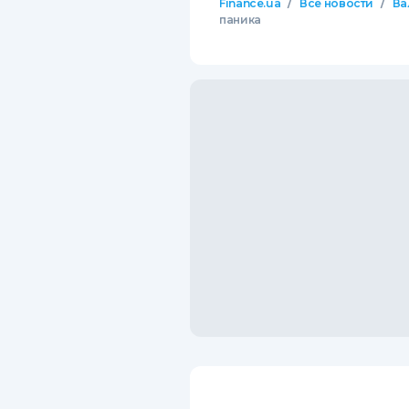
/
/
Finance.ua
Все новости
Ва
паника