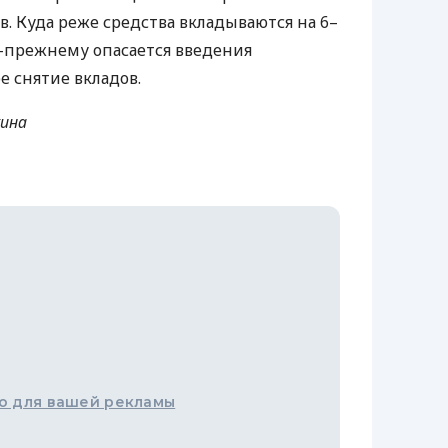
. Куда реже средства вкладываются на 6–
о-прежнему опасается введения
е снятие вкладов.
хина
о для вашей рекламы