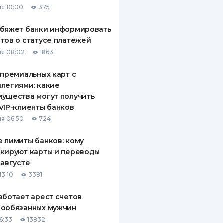
я 10:00
375
ДИТЕЛИ ПО
ВАНИЮ
обяжет банки информировать
тов о статусе платежей
РАХОВЫЕ ПОЛИСЫ
я 08:02
1863
ВЫЕ КОМПАНИИ
 премиальных карт с
легиями: какие
 О СТРАХОВЫХ
ИЯХ
ущества могут получить
VIP-клиенты банков
КА И ОПЛАТА
я 06:50
724
ТЫ
 лимиты банков: кому
кируют карты и переводы
 августе
13:10
3381
аботает арест счетов
нообязанных мужчин
6:33
13832