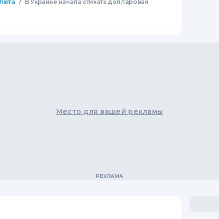
/
люта
В Украине начала стихать долларовая
Место для вашей рекламы