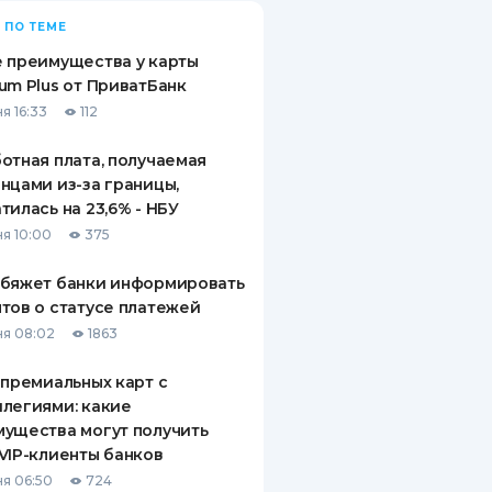
 ПО ТЕМЕ
 преимущества у карты
um Plus от ПриватБанк
я 16:33
112
отная плата, получаемая
нцами из-за границы,
тилась на 23,6% - НБУ
я 10:00
375
обяжет банки информировать
тов о статусе платежей
я 08:02
1863
 премиальных карт с
легиями: какие
ущества могут получить
VIP-клиенты банков
я 06:50
724