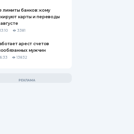
 лимиты банков: кому
кируют карты и переводы
 августе
13:10
3381
аботает арест счетов
нообязанных мужчин
6:33
13832