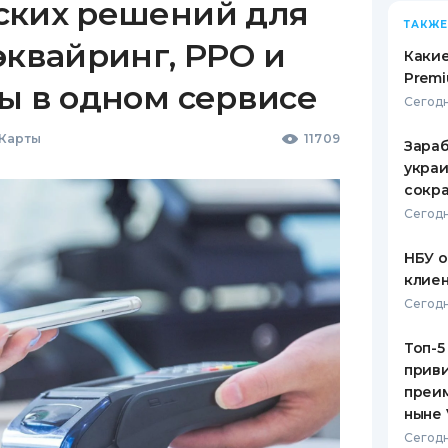
ских решений для
ТАКЖЕ
эквайринг, РРО и
Какие
Premi
ы в одном сервисе
Сегодн
 Карты
11709
Зараб
украи
сокра
Сегодн
НБУ 
клиен
Сегодн
Топ-5
приви
преим
ныне 
Сегодн