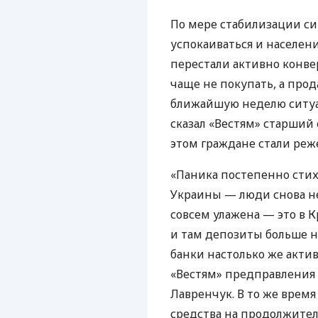
По мере стабилизации с
успокаиваться и населен
перестали активно конве
чаще не покупать, а прод
ближайшую неделю ситуа
сказал «Вестям» старший
этом граждане стали реже
«Паника постепенно стих
Украины — люди снова не
совсем улажена — это в 
и там депозиты больше не
банки настолько же актив
«Вестям» предправления
Лавренчук. В то же время
средства на продолжител