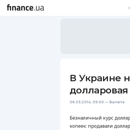
В
В
Л
А
Н
В Украине н
С
долларовая
П
06.03.2014, 09:00
—
Валюта
Т
Р
Безналичный курс доллар
копеек: продавали доллар