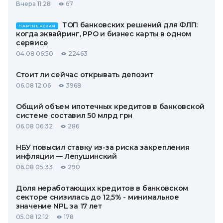
Вчера 11:28
67
ТОП банковских решений для ФЛП:
ПАРТНЕРСКАЯ
когда эквайринг, РРО и бизнес карты в одном
сервисе
04.08 06:50
22463
Стоит ли сейчас открывать депозит
06.08 12:06
3968
Общий объем ипотечных кредитов в банковской
системе составил 50 млрд грн
06.08 06:32
286
НБУ повысил ставку из-за риска закрепления
инфляции — Лепушинский
06.08 05:33
290
Доля неработающих кредитов в банковском
секторе снизилась до 12,5% - минимальное
значение NPL за 17 лет
05.08 12:12
178