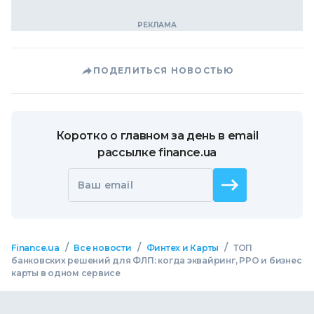
ПОДЕЛИТЬСЯ НОВОСТЬЮ
Коротко о главном за день в email
рассылке finance.ua
Ваш email
/
/
/
Finance.ua
Все новости
Финтех и Карты
ТОП
банковских решений для ФЛП: когда эквайринг, РРО и бизнес
карты в одном сервисе