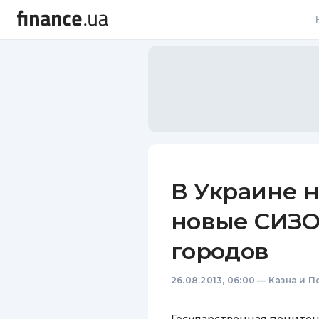
В
В
Л
А
Н
В Украине н
С
новые СИЗО
П
городов
Т
26.08.2013, 06:00
—
Казна и П
Р