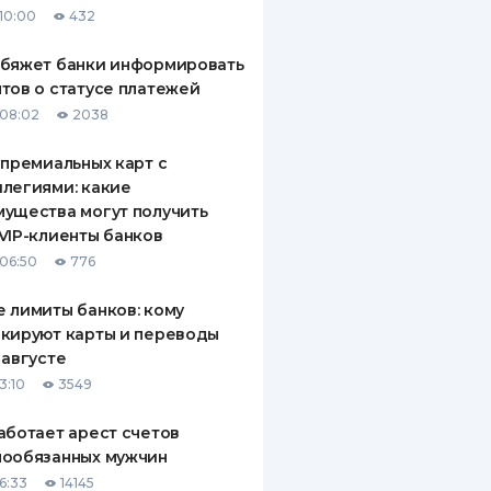
10:00
432
ДИТЕЛИ ПО
ВАНИЮ
обяжет банки информировать
тов о статусе платежей
РАХОВЫЕ ПОЛИСЫ
08:02
2038
ВЫЕ КОМПАНИИ
 премиальных карт с
легиями: какие
 О СТРАХОВЫХ
ИЯХ
ущества могут получить
VIP-клиенты банков
КА И ОПЛАТА
06:50
776
ТЫ
 лимиты банков: кому
кируют карты и переводы
 августе
3:10
3549
аботает арест счетов
нообязанных мужчин
6:33
14145