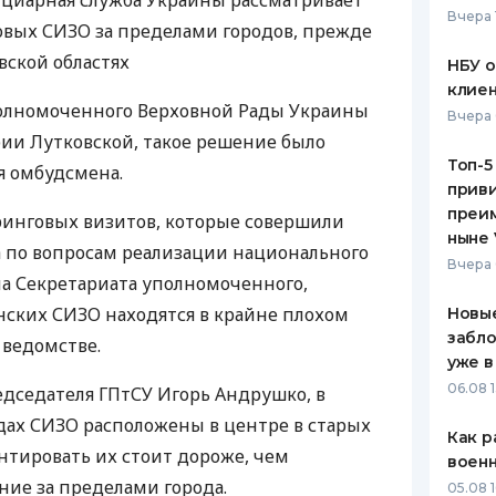
нциарная служба Украины рассматривает
Вчера 
новых
СИЗО
за пределами городов, прежде
ЕЖЕМЕСЯЧНЫЙ ОБЗОР
ПУТЕВО
КЕШБЭКА
СТРАХО
евской областях
НБУ 
клиен
ПУТЕВОДИТЕЛИ ПО
ВСЕ СТ
полномоченного Верховной Рады Украины
Вчера 
БАНКОВСКИМ КАРТАМ
рии Лутковской, такое решение было
СТРАХО
Топ-5
я омбудсмена.
приви
ОТЗЫВЫ
КОМПАН
преим
инговых визитов, которые совершили
ныне 
 по вопросам реализации национального
ДОСТАВ
Вчера 
а Секретариата уполномоченного,
КОНТАК
инских
СИЗО
находятся в крайне плохом
Новые
забло
 ведомстве.
уже в
06.08 1
дседателя ГПтСУ Игорь Андрушко, в
дах
СИЗО
расположены в центре в старых
Как р
нтировать их стоит дороже, чем
воен
ие за пределами города.
05.08 1