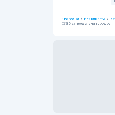
/
/
Finance.ua
Все новости
Ка
СИЗО за пределами городов