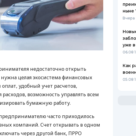
преим
ныне 
Вчера 
Новые
забло
уже в
06.08 1
Как р
ринимателя недостаточно открыть
воен
у нужна целая экосистема финансовых
05.08 1
 оплат, удобный учет расчетов,
 расходов, возможность управлять всем
изировать бумажную работу.
д предпринимателю часто приходилось
азных компаний. Счет открывать в одном
ключать через другой банк, ПРРО