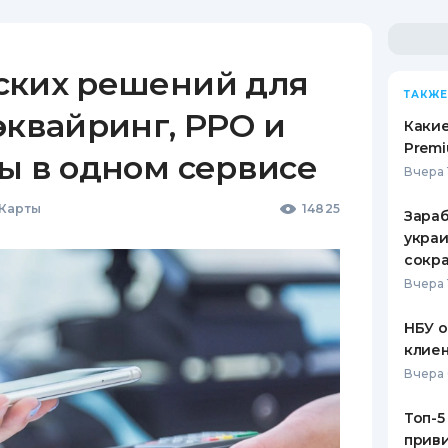
ских решений для
ТАКЖЕ
эквайринг, РРО и
Какие
Premi
ы в одном сервисе
Вчера 
 Карты
14825
Зараб
украи
сокра
Вчера 
НБУ 
клиен
Вчера 
Топ-5
приви