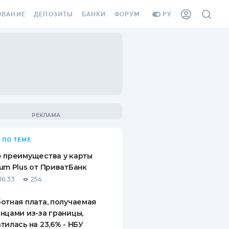
ОВАНИЕ
ДЕПОЗИТЫ
БАНКИ
ФОРУМ
РУ
ВСЕ ДЕПОЗИТЫ
ВСЕ БАНКИ
ВАНИЕ ЖИЛЬЯ ОТ
ДЕПОЗИТЫ В USD
ОТЗЫВЫ О БАНКАХ
И ШАХЕДОВ
ДЕПОЗИТЫ В EUR
МИКРОФИНАНСОВЫЕ
АХОВКА ЗАГРАНИЦУ
ОРГАНИЗАЦИИ
БОНУС К ДЕПОЗИТАМ
ОТЗЫВЫ ОБ МФО
УСЛОВИЯ АКЦИИ
Я КАРТА
 ПО ТЕМЕ
ВОПРОСЫ И ОТВЕТЫ
ОННАЯ ВИНЬЕТКА
 преимущества у карты
ДЕПОЗИТНЫЙ КАЛЬКУЛЯТОР
um Plus от ПриватБанк
Я СОТРУДНИКОВ
16:33
254
ПУТЕВОДИТЕЛИ ПО
SSISTANCE
СБЕРЕЖЕНИЯМ
отная плата, получаемая
нцами из-за границы,
ВАНИЕ ОТ
тилась на 23,6% - НБУ
ТНЫХ СЛУЧАЕВ