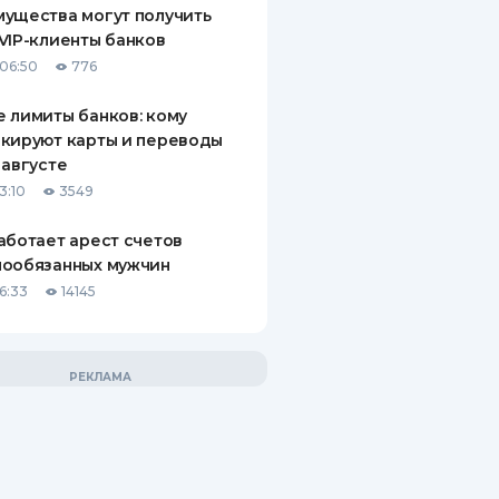
ущества могут получить
VIP-клиенты банков
06:50
776
 лимиты банков: кому
кируют карты и переводы
 августе
3:10
3549
аботает арест счетов
нообязанных мужчин
6:33
14145