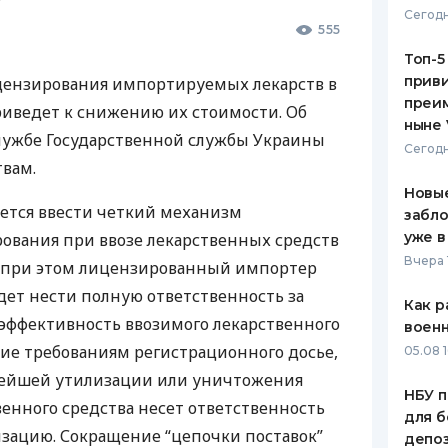
Сегодн
555
ЕЖЕМЕСЯЧНЫЙ ОБЗОР
ПУТЕВО
КЕШБЭКА
СТРАХО
Топ-5
приви
ензирования импортируемых лекарств в
ПУТЕВОДИТЕЛИ ПО
ВСЕ СТ
преим
приведет к снижению их стоимости. Об
БАНКОВСКИМ КАРТАМ
ныне 
СТРАХО
лужбе Государственной службы Украины
Сегодн
вам.
ОТЗЫВЫ
КОМПАН
Новые
руется ввести четкий механизм
забло
ДОСТАВ
уже в
рования при ввозе лекарственных средств
Вчера 
 при этом лицензированный импортер
КОНТАК
удет нести полную ответственность за
Как р
и эффективность ввозимого лекарственного
воен
вие требованиям регистрационного досье,
05.08 1
ьнейшей утилизации или уничтожения
НБУ п
енного средства несет ответственность
для б
зацию. Сокращение “цепочки поставок”
депо