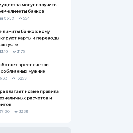
ущества могут получить
VIP-клиенты банков
я 06:50
554
 лимиты банков: кому
кируют карты и переводы
 августе
13:10
3175
аботает арест счетов
нообязанных мужчин
6:33
13259
редлагает новые правила
езналичных расчетов и
зитов
07:00
3339