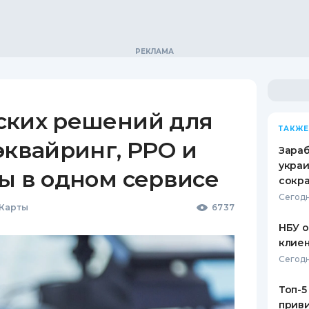
ских решений для
ТАКЖЕ
эквайринг, РРО и
Зараб
украи
ы в одном сервисе
сокра
Сегодн
 Карты
6737
НБУ 
клиен
Сегодн
Топ-5
приви