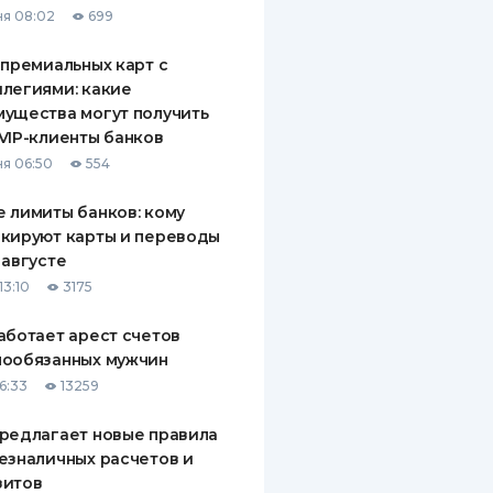
я 08:02
699
ДИТЕЛИ ПО
ВАНИЮ
 премиальных карт с
легиями: какие
РАХОВЫЕ ПОЛИСЫ
ущества могут получить
VIP-клиенты банков
ВЫЕ КОМПАНИИ
я 06:50
554
 О СТРАХОВЫХ
ИЯХ
 лимиты банков: кому
кируют карты и переводы
КА И ОПЛАТА
 августе
13:10
3175
ТЫ
аботает арест счетов
нообязанных мужчин
6:33
13259
редлагает новые правила
езналичных расчетов и
зитов