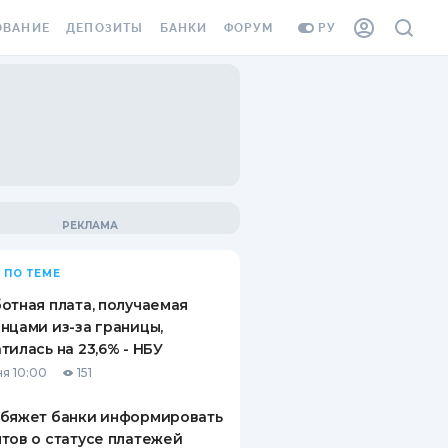
ОВАНИЕ
ДЕПОЗИТЫ
БАНКИ
ФОРУМ
РУ
ВСЕ ДЕПОЗИТЫ
ВСЕ БАНКИ
ВАНИЕ ЖИЛЬЯ ОТ
ДЕПОЗИТЫ В USD
ОТЗЫВЫ О БАНКАХ
И ШАХЕДОВ
ДЕПОЗИТЫ В EUR
МИКРОФИНАНСОВЫЕ
АХОВКА ЗАГРАНИЦУ
ОРГАНИЗАЦИИ
БОНУС К ДЕПОЗИТАМ
ОТЗЫВЫ ОБ МФО
УСЛОВИЯ АКЦИИ
Я КАРТА
 ПО ТЕМЕ
ВОПРОСЫ И ОТВЕТЫ
ОННАЯ ВИНЬЕТКА
отная плата, получаемая
ДЕПОЗИТНЫЙ КАЛЬКУЛЯТОР
нцами из-за границы,
Я СОТРУДНИКОВ
тилась на 23,6% - НБУ
ПУТЕВОДИТЕЛИ ПО
я 10:00
151
SSISTANCE
СБЕРЕЖЕНИЯМ
обяжет банки информировать
ВАНИЕ ОТ
тов о статусе платежей
ТНЫХ СЛУЧАЕВ