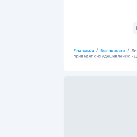
/
/
Finance.ua
Все новости
Ли
приведет к их удешевлению -