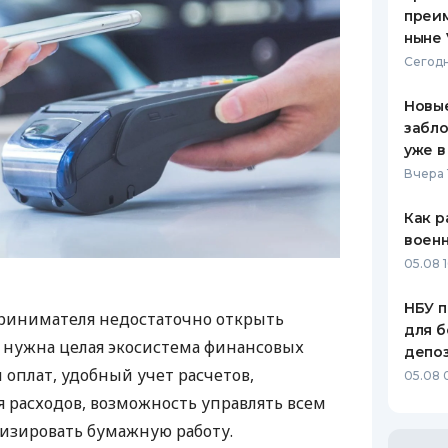
преим
ныне 
Сегодн
Новые
забло
уже в
Вчера 
Как р
воен
05.08 1
НБУ п
ринимателя недостаточно открыть
для б
у нужна целая экосистема финансовых
депо
 оплат, удобный учет расчетов,
05.08 
 расходов, возможность управлять всем
изировать бумажную работу.