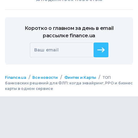
Коротко о главном за день в email
рассылке finance.ua
Ваш email
/
/
/
Finance.ua
Все новости
Финтех и Карты
ТОП
банковских решений для ФЛП: когда эквайринг, РРО и бизнес
карты в одном сервисе