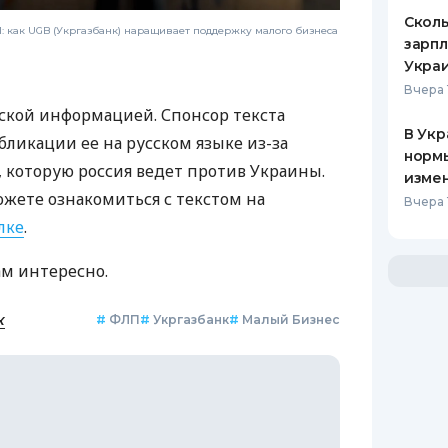
Сколь
 как UGB (Укргазбанк) наращивает поддержку малого бизнеса
зарпл
Украи
Вчера 
ской информацией. Спонсор текста
В Укр
бликации ее на русском языке из-за
нормы
которую россия ведет против Украины.
изме
ожете ознакомиться с текстом на
Вчера 
лке
.
ам интересно.
к
#
ФЛП
#
Укргазбанк
#
Малый Бизнес