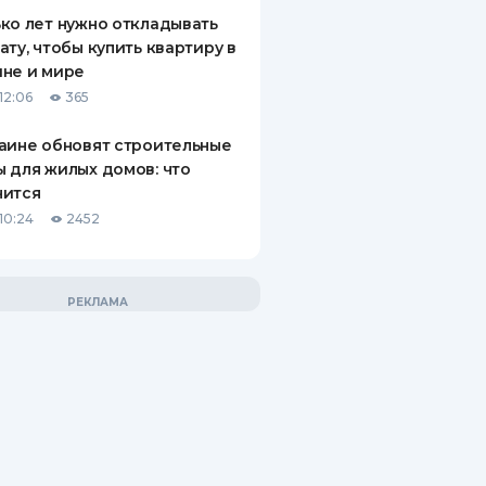
ко лет нужно откладывать
ату, чтобы купить квартиру в
не и мире
12:06
365
аине обновят строительные
 для жилых домов: что
нится
10:24
2452