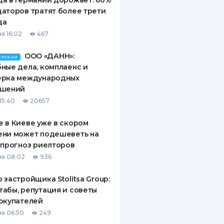
а в Германии дорожает: 60%
аторов тратят более трети
да
я 16:02
467
ООО «ДАНН»:
ЕРСКАЯ
ные дела, комплаенс и
ерка международных
ашений
15:40
20657
 в Киеве уже в скором
ени может подешеветь на
 прогноз риелторов
я 08:02
936
 застройщика Stolitsa Group:
абы, репутация и советы
окупателей
я 06:50
249