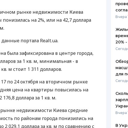
пров
ЕЖЕМЕСЯЧНЫЙ ОБЗОР
ПУТЕВО
согл
торичном рынке недвижимости Киева
КЕШБЭКА
СТРАХО
Вчера 
 понизилась на 2%, или на 42,7 доллара
ПУТЕВОДИТЕЛИ ПО
ВСЕ СТ
 м.
Жилье
БАНКОВСКИМ КАРТАМ
врем
СТРАХО
данные портала Realt.ua.
20% -
ОТЗЫВЫ
Сегодн
на была зафиксирована в центре города,
КОМПАН
олларов за 1 кв. м, минимальная - в
Обзор
ДОСТАВ
масшт
кв. м стоит 1 311 долларов.
для п
КОНТАК
с 17 по 24 октября на вторичном рынке
Сегодн
дняя цена на квартиры повысилась на
Сколь
 176,8 доллара за 1 кв. м.
зарпл
Украи
м рынке недвижимости Киева средние
Вчера 
ость по районам города понизились на
В Укр
до 2 029,1 доллара за кв. м по сравнению с