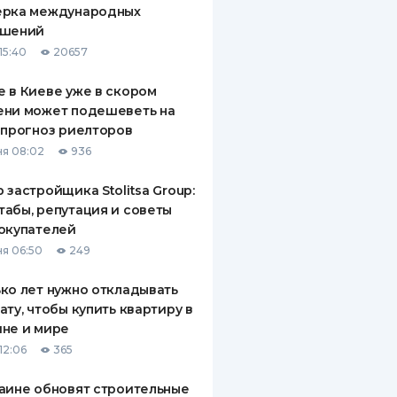
ерка международных
ДИТЕЛИ ПО
ашений
ВАНИЮ
15:40
20657
РАХОВЫЕ ПОЛИСЫ
 в Киеве уже в скором
ени может подешеветь на
ВЫЕ КОМПАНИИ
 прогноз риелторов
 О СТРАХОВЫХ
я 08:02
936
ИЯХ
 застройщика Stolitsa Group:
КА И ОПЛАТА
абы, репутация и советы
окупателей
ТЫ
я 06:50
249
ко лет нужно откладывать
ату, чтобы купить квартиру в
не и мире
12:06
365
аине обновят строительные