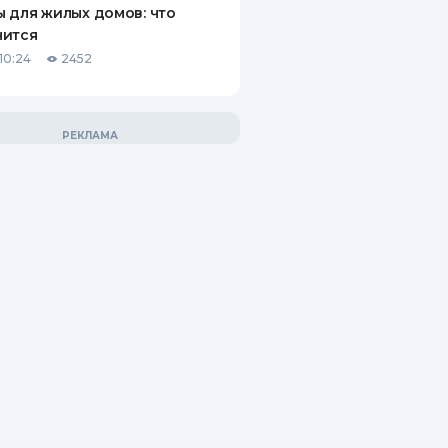
 для жилых домов: что
нится
10:24
2452