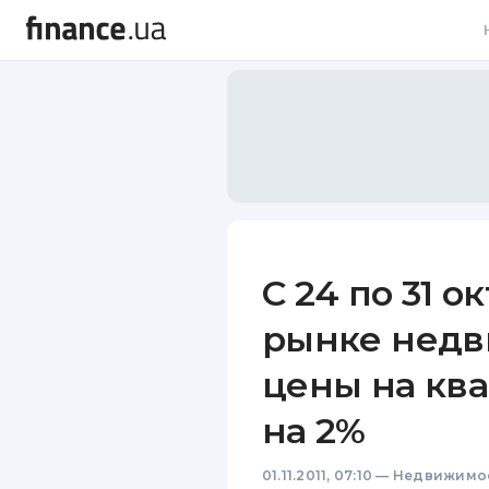
В
В
Л
А
Н
С 24 по 31 
С
рынке недв
П
цены на кв
Т
на 2%
Р
01.11.2011, 07:10
—
Недвижимо