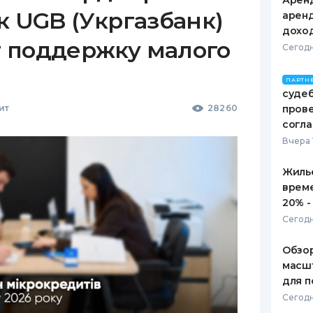
Аренд
к UGB (Укргазбанк)
аренд
дохо
 поддержку малого
Сегодн
ПАРТН
судеб
ит
28260
пров
согл
Вчера 
Жилье
врем
20% -
Сегодн
Обзор
масшт
для п
Сегодн