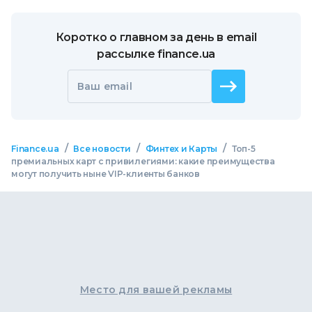
Коротко о главном за день в email
рассылке finance.ua
Ваш email
/
/
/
Finance.ua
Все новости
Финтех и Карты
Топ-5
премиальных карт с привилегиями: какие преимущества
могут получить ныне VIP-клиенты банков
Место для вашей рекламы