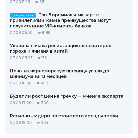
07.08 11:28
83
Топ-5 премиальных карт с
ПАРТНЕРСКАЯ
привилегиями: какие преимущества могут
получить ныне VIP-клиенты банков
07.08 06:50
8188
Украина начала регистрацию экспортеров
гороха и ячменя в Китай
07.08 03:25
76
Цены на черноморскую пшеницу упали до
минимума за 13 месяцев
06.08 18:38
490
Будет ли рост цен на гречку — мнение эксперта
06.08 17:20
308
Регионы-лидеры по стоимости аренды земли
05.08 18:03
424