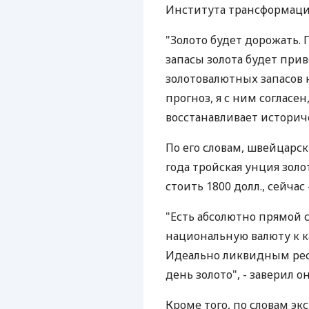
Института трансформации
"Золото будет дорожать.
запасы золота будет при
золотовалютных запасов 
прогноз, я с ним согласе
восстанавливает историче
По его словам, швейцарс
года тройская унция золот
стоить 1800 долл., сейчас 
"Есть абсолютно прямой 
национальную валюту к к
Идеально ликвидным ресу
день золото", - заверил он
Кроме того, по словам э