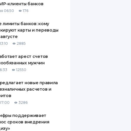
VIP-клиенты банков
ДИТЕЛИ ПО
я 06:50
176
ВАНИЮ
 лимиты банков: кому
РАХОВЫЕ ПОЛИСЫ
кируют карты и переводы
 августе
ВЫЕ КОМПАНИИ
13:10
2885
 О СТРАХОВЫХ
ИЯХ
аботает арест счетов
нообязанных мужчин
КА И ОПЛАТА
6:33
12550
ТЫ
редлагает новые правила
езналичных расчетов и
зитов
07:00
3286
ифры поддерживает
нос сроков внедрения
изу»