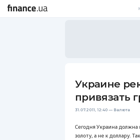
В
В
Л
А
Н
Украине ре
С
привязать г
П
31.07.2011, 12:40
—
Валюта
Т
Р
Сегодня Украина должна 
золоту, а не к доллару. 