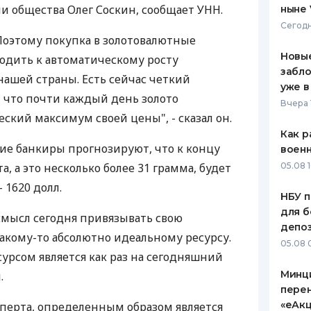
 общества Олег Соскин, сообщает УНН.
ныне 
ЕЖЕМЕСЯЧНЫЙ ОБЗОР
ПУТЕВО
Сегодн
КЕШБЭКА
СТРАХО
 Поэтому покупка в золотовалютные
Новые
водить к автоматическому росту
ПУТЕВОДИТЕЛИ ПО
ВСЕ СТ
забло
нашей страны. Есть сейчас четкий
БАНКОВСКИМ КАРТАМ
уже в
СТРАХО
н, что почти каждый день золото
Вчера 
ский максимум своей цены", - сказал он.
ОТЗЫВЫ
КОМПАН
Как р
кие банкиры прогнозируют, что к концу
воен
ДОСТАВ
а, а это несколько более 31 грамма, будет
05.08 1
- 1620 долл.
КОНТАК
НБУ п
для б
смысл сегодня привязывать свою
депо
акому-то абсолютно идеальному ресурсу.
05.08 
рсом является как раз на сегодняшний
Минц
.
пере
«еАкц
ксперта, определенным образом является