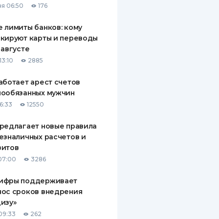
я 06:50
176
 лимиты банков: кому
кируют карты и переводы
 августе
13:10
2885
аботает арест счетов
нообязанных мужчин
6:33
12550
редлагает новые правила
езналичных расчетов и
зитов
07:00
3286
ифры поддерживает
нос сроков внедрения
изу»
09:33
262