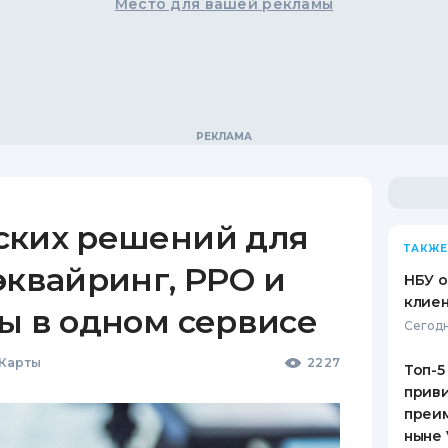
Место для вашей рекламы
ских решений для
ТАКЖЕ
эквайринг, РРО и
НБУ 
клиен
ы в одном сервисе
Сегодн
 Карты
2227
Топ-5
приви
преим
ныне 