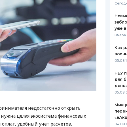
Сегодн
Новые
забло
уже в
Вчера 
Как р
воен
05.08 1
НБУ п
для б
депо
05.08 
Минц
ринимателя недостаточно открыть
пере
у нужна целая экосистема финансовых
«еАкц
 оплат, удобный учет расчетов,
04.08 