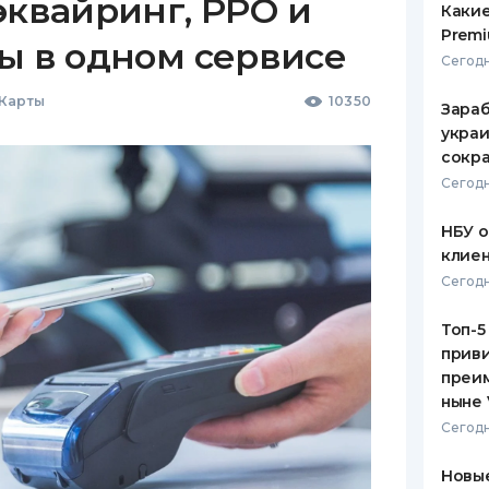
эквайринг, РРО и
Какие
Premi
ы в одном сервисе
Сегодн
 Карты
10350
Зараб
украи
сокра
Сегодн
НБУ 
клиен
Сегодн
Топ-5
приви
преим
ныне 
Сегодн
Новые