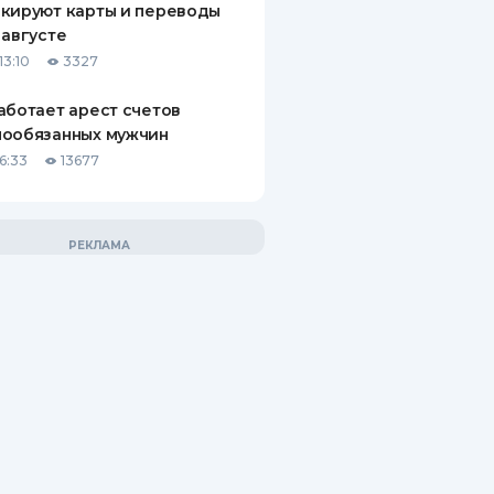
кируют карты и переводы
 августе
13:10
3327
аботает арест счетов
нообязанных мужчин
6:33
13677