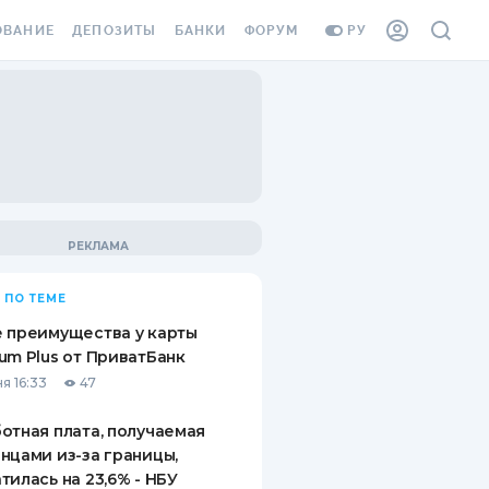
ОВАНИЕ
ДЕПОЗИТЫ
БАНКИ
ФОРУМ
РУ
ВСЕ ДЕПОЗИТЫ
ВСЕ БАНКИ
ВАНИЕ ЖИЛЬЯ ОТ
ДЕПОЗИТЫ В USD
ОТЗЫВЫ О БАНКАХ
И ШАХЕДОВ
ДЕПОЗИТЫ В EUR
МИКРОФИНАНСОВЫЕ
АХОВКА ЗАГРАНИЦУ
ОРГАНИЗАЦИИ
БОНУС К ДЕПОЗИТАМ
ОТЗЫВЫ ОБ МФО
УСЛОВИЯ АКЦИИ
Я КАРТА
 ПО ТЕМЕ
ВОПРОСЫ И ОТВЕТЫ
ОННАЯ ВИНЬЕТКА
 преимущества у карты
ДЕПОЗИТНЫЙ КАЛЬКУЛЯТОР
um Plus от ПриватБанк
Я СОТРУДНИКОВ
я 16:33
47
ПУТЕВОДИТЕЛИ ПО
SSISTANCE
СБЕРЕЖЕНИЯМ
отная плата, получаемая
нцами из-за границы,
ВАНИЕ ОТ
тилась на 23,6% - НБУ
ТНЫХ СЛУЧАЕВ