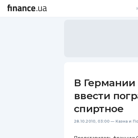
В
В
Л
А
Н
В Германии
С
ввести погр
П
спиртное
Т
28.10.2010, 03:00
—
Казна и П
Р