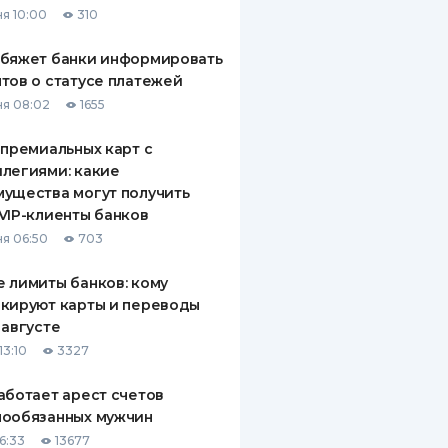
я 10:00
310
ДИТЕЛИ ПО
ВАНИЮ
обяжет банки информировать
тов о статусе платежей
РАХОВЫЕ ПОЛИСЫ
я 08:02
1655
ВЫЕ КОМПАНИИ
 премиальных карт с
легиями: какие
 О СТРАХОВЫХ
ИЯХ
ущества могут получить
VIP-клиенты банков
КА И ОПЛАТА
я 06:50
703
ТЫ
 лимиты банков: кому
кируют карты и переводы
 августе
13:10
3327
аботает арест счетов
нообязанных мужчин
6:33
13677