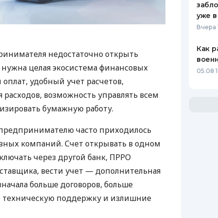
забло
уже в
Вчера 
Как р
ринимателя недостаточно открыть
воен
у нужна целая экосистема финансовых
05.08 1
 оплат, удобный учет расчетов,
 расходов, возможность управлять всем
изировать бумажную работу.
д предпринимателю часто приходилось
азных компаний. Счет открывать в одном
ключать через другой банк, ПРРО
оставщика, вести учет — дополнительная
значала больше договоров, больше
ю техническую поддержку и излишние