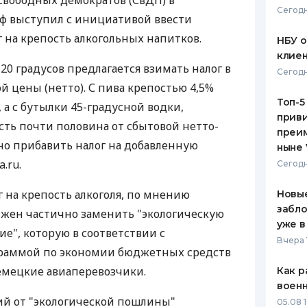
Свободных демократов (СвДП) в
Сегодн
ф выступил с инициативой ввести
ЕЖЕМЕСЯЧНЫЙ ОБЗОР
ПУТЕВО
КЕШБЭКА
СТРАХО
на крепость алкогольных напитков.
НБУ 
клиен
ПУТЕВОДИТЕЛИ ПО
ВСЕ СТ
 20 градусов предлагается взимать налог в
Сегодн
БАНКОВСКИМ КАРТАМ
 цены (нетто). С пива крепостью 4,5%
СТРАХО
Топ-5
, а с бутылки 45-градусной водки,
приви
ОТЗЫВЫ
есть почти половина от сбытовой нетто-
КОМПАН
преим
но прибавить налог на добавленную
ныне 
ДОСТАВ
.ru.
Сегодн
КОНТАК
на крепость алкоголя, по мнению
Новые
забло
лжен частично заменить "экологическую
уже в
е", которую в соответствии с
Вчера 
раммой по экономии бюджетных средств
емецкие авиаперевозчики.
Как р
воен
й от "экологической пошлины"
05.08 1