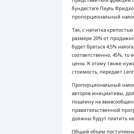
Представитель фракции 
бундестаге Пауль Фридхо
пропорциональный налог 
Так, с напитка крепостью
размере 20% от продажной
будет браться 4,5% налога
соответственно, 45%, то 
цены. К этому также нуж
стоимость, передает Lenta
Пропорциональный налог 
авторов инициативы, до
пошлину на авиасообщени
правительственной прог
должны будут платить н
Общий объем поступлени