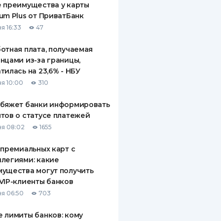
 преимущества у карты
um Plus от ПриватБанк
я 16:33
47
отная плата, получаемая
нцами из-за границы,
тилась на 23,6% - НБУ
я 10:00
310
обяжет банки информировать
тов о статусе платежей
я 08:02
1655
 премиальных карт с
легиями: какие
ущества могут получить
VIP-клиенты банков
я 06:50
703
 лимиты банков: кому