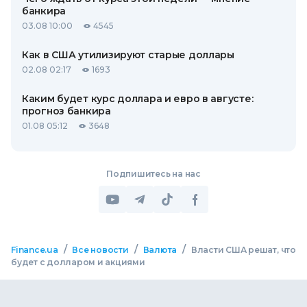
банкира
03.08 10:00
4545
Как в США утилизируют старые доллары
02.08 02:17
1693
Каким будет курс доллара и евро в августе:
прогноз банкира
01.08 05:12
3648
Подпишитесь на нас
/
/
/
Finance.ua
Все новости
Валюта
Власти США решат, что
будет с долларом и акциями