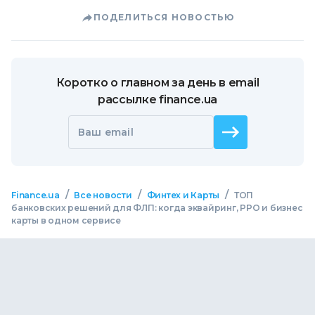
ПОДЕЛИТЬСЯ НОВОСТЬЮ
Коротко о главном за день в email
рассылке finance.ua
Ваш email
/
/
/
Finance.ua
Все новости
Финтех и Карты
ТОП
банковских решений для ФЛП: когда эквайринг, РРО и бизнес
карты в одном сервисе