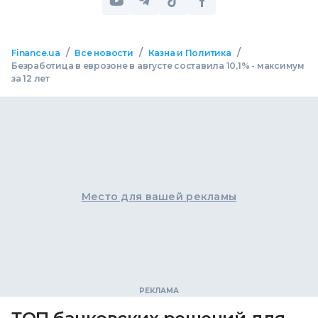
/
/
/
Finance.ua
Все новости
Казна и Политика
Безработица в еврозоне в августе составила 10,1% - максимум
за 12 лет
Место для вашей рекламы