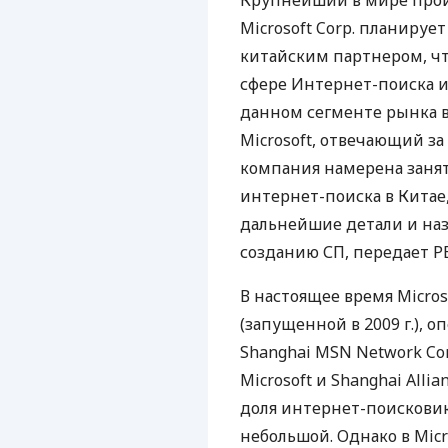
Крупнейший в мире прои
Microsoft Corp. планируе
китайским партнером, ч
сфере Интернет-поиска и
данном сегменте рынка 
Microsoft, отвечающий з
компания намерена заня
интернет-поиска в Китае,
дальнейшие детали и наз
созданию СП, передает РБ
В настоящее время Micros
(запущенной в 2009 г.), 
Shanghai MSN Network Com
Microsoft и Shanghai Alli
доля интернет-поисковика
небольшой. Однако в Micr