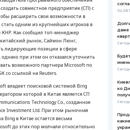
зводитель программного обеспечения
согл
т создать совместное предприятие (СП) с
ЕЖЕМЕСЯЧНЫЙ ОБЗОР
ПУТЕВО
04.08 
КЕШБЭКА
СТРАХО
тобы расширить свои возможности в
Долги
 стать одним из крупнейших игроков в
ПУТЕВОДИТЕЛИ ПО
ВСЕ СТ
даже 
в КНР. Как сообщил топ-менеджер
БАНКОВСКИМ КАРТАМ
кварт
СТРАХО
а китайский рынок, Саймон Люнг,
Сегодн
ть лидирующие позиции в сфере
ОТЗЫВЫ
КОМПАН
Будет
 однако при этом он отказался уточнить
мнени
вать возможного партнера Microsoft по
ДОСТАВ
Сегодн
К со ссылкой на Reuters.
КОНТАК
Киевл
oft владеет поисковой системой Bing
ко Дн
оператором которой в Китае является СП
полу
munications Technology Co., созданное
Сегодн
ance Investment Ltd. При этом рыночная
Прода
 Bing в Китае остается весьма
какие
osoft до этих пор молчали относительно
украи