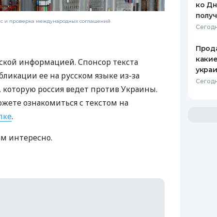
ко Дн
полу
нс и проверка международных соглашений
Сегодн
Прода
какие
ской информацией. Спонсор текста
украи
бликации ее на русском языке из-за
Сегодн
которую россия ведет против Украины.
ожете ознакомиться с текстом на
лке
.
ам интересно.