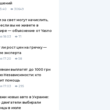
ашений
ДИТЕЛИ ПО
15:40
30649
ВАНИЮ
 за свет могут начислить,
РАХОВЫЕ ПОЛИСЫ
если вы не живете в
ире — объяснение от Yasno
ВЫЕ КОМПАНИИ
я 18:03
71
 О СТРАХОВЫХ
ИЯХ
 ли рост цен на гречку —
е эксперта
КА И ОПЛАТА
я 17:20
58
ТЫ
янам выплатят до 1000 грн
ю Независимости: кто
чит помощь
я 17:03
295
жи новых авто в Украине:
 двигатели выбирали
нцы в июле