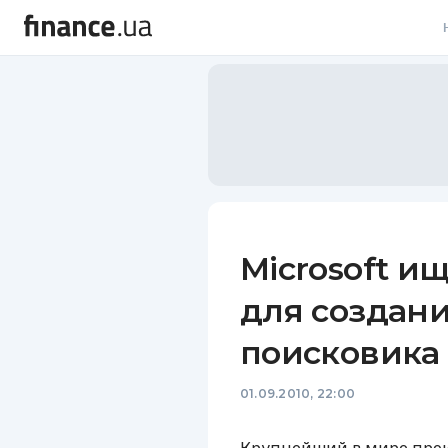
В
В
Л
А
Н
Microsoft и
С
для создани
П
поисковика
Т
01.09.2010, 22:00
Р