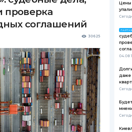
Цены
и проверка
упали
Сегодн
дных соглашений
ПАРТН
судеб
30625
пров
согл
04.08 
Долги
даже 
кварт
Сегодн
Будет
мнени
Сегодн
Киевл