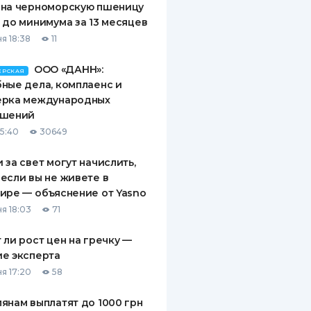
 на черноморскую пшеницу
 до минимума за 13 месяцев
я 18:38
11
ООО «ДАНН»:
ЕРСКАЯ
ные дела, комплаенс и
ерка международных
ашений
15:40
30649
 за свет могут начислить,
если вы не живете в
ире — объяснение от Yasno
я 18:03
71
 ли рост цен на гречку —
е эксперта
я 17:20
58
янам выплатят до 1000 грн