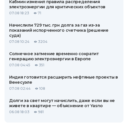
Кабмин изменил правила распределения
электроэнергии для критических объектов
07.08 18:23
71
Начислили 729 тыс. грн долга за газ из-за
показаний испорченного счетчика (решение
суда)
07.08 10:24
3204
Солнечное затмение временно сократит
генерацию электроэнергии в Европе
07.08 04:45
351
Индия готовится расширить нефтяные проекты в
Венесуэле
07.08 02:44
108
Долги за свет могут начислить, даже если вы не
живете в квартире — объяснение от Yasno
06.08 18:03
981