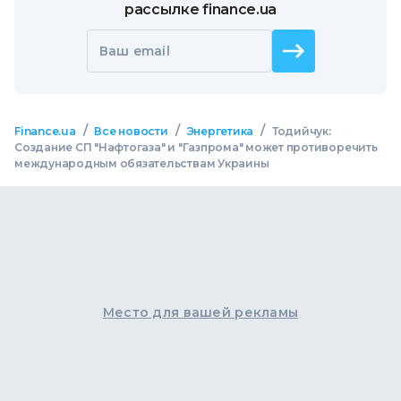
рассылке finance.ua
Ваш email
/
/
/
Finance.ua
Все новости
Энергетика
Тодийчук:
Создание СП "Нафтогаза" и "Газпрома" может противоречить
международным обязательствам Украины
Место для вашей рекламы