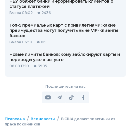
НБУ обяжет банки информировать клиентов о
статусе платежей
Вчера 08:02
2436
Топ-5 премиальных карт с привилегиями: какие
преимущества могут получить ныне VIP-клиенты
банков
Вчера 06:50
861
Новые лимиты банков: кому заблокируют карты и
переводы уже в августе
06.08 13:10
3905
Подпишитесь на нас
/
/
Finance.ua
Все новости
В США делают пластинки из
праха покойников