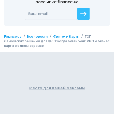
рассылке finance.ua
Ваш email
/
/
/
Finance.ua
Все новости
Финтех и Карты
ТОП
банковских решений для ФЛП: когда эквайринг, РРО и бизнес
карты в одном сервисе
Место для вашей рекламы