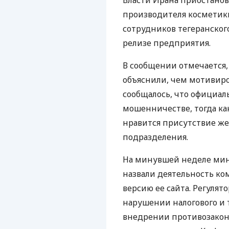
Власти Ирана приостанов
производителя косметики
сотрудников тегеранского
релизе предприятия.
В сообщении отмечается,
объяснили, чем мотивир
сообщалось, что официал
мошенничестве, тогда как
нравится присутствие ж
подразделения.
На минувшей неделе мин
назвали деятельность ко
версию ее сайта. Регуля
нарушении налогового и 
внедрении противозакон