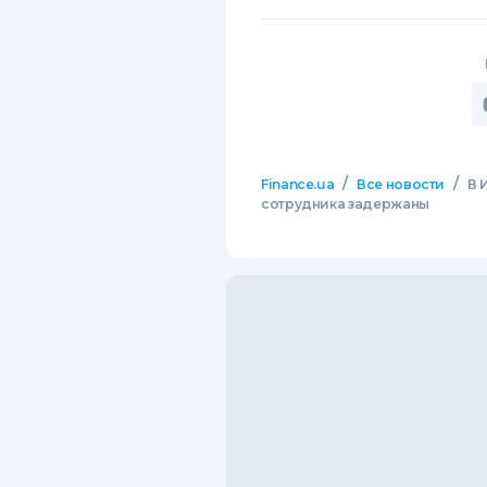
/
/
Finance.ua
Все новости
В 
сотрудника задержаны