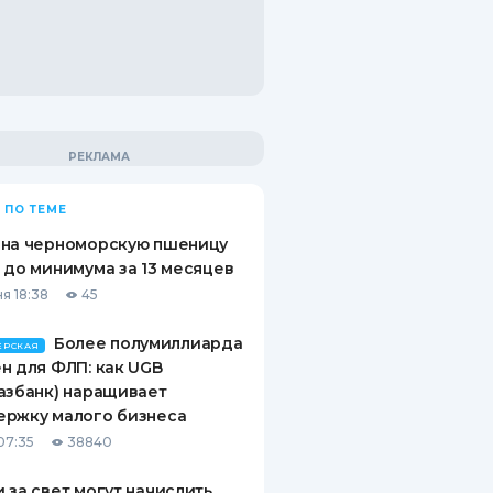
 ПО ТЕМЕ
 на черноморскую пшеницу
 до минимума за 13 месяцев
я 18:38
45
Более полумиллиарда
ЕРСКАЯ
н для ФЛП: как UGB
азбанк) наращивает
ержку малого бизнеса
07:35
38840
 за свет могут начислить,