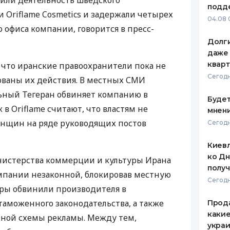
или деятельность шведского
подд
 Oriflame Cosmetics и задержали четырех
ЕЖЕМЕСЯЧНЫЙ ОБЗОР
ПУТЕВО
04.08 
КЕШБЭКА
СТРАХО
 офиса компании, говорится в пресс-
Долги
ПУТЕВОДИТЕЛИ ПО
ВСЕ СТ
даже 
БАНКОВСКИМ КАРТАМ
кварт
 что иранские правоохранители пока не
СТРАХО
Сегодн
ованы их действия. В местных СМИ
ОТЗЫВЫ
ьный Тегеран обвиняет компанию в
КОМПАН
Будет
 в Oriflame считают, что властям не
мнени
ДОСТАВ
енщин на ряде руководящих постов
Сегодн
КОНТАК
Киевл
ко Дн
истерства коммерции и культуры Ирана
полу
мпании незаконной, блокировав местную
Сегодн
торы обвинили производителя в
таможенного законодательства, а также
Прода
какие
ной схемы рекламы. Между тем,
украи