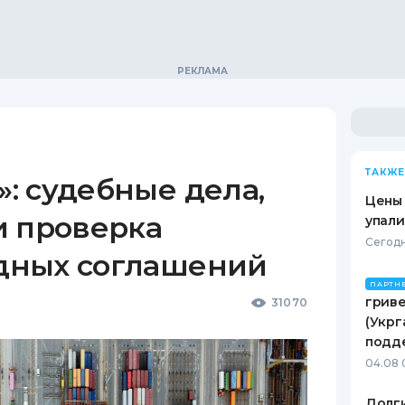
ТАКЖЕ
: судебные дела,
Цены
и проверка
упали
Сегодн
дных соглашений
ПАРТН
гриве
31070
(Укрг
подд
04.08 
Долги