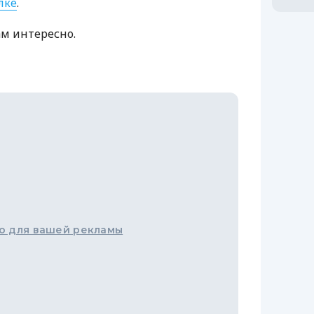
лке
.
ам интересно.
о для вашей рекламы