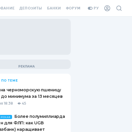
ОВАНИЕ
ДЕПОЗИТЫ
БАНКИ
ФОРУМ
РУ
ВСЕ ДЕПОЗИТЫ
ВСЕ БАНКИ
ВАНИЕ ЖИЛЬЯ ОТ
ДЕПОЗИТЫ В USD
ОТЗЫВЫ О БАНКАХ
И ШАХЕДОВ
ДЕПОЗИТЫ В EUR
МИКРОФИНАНСОВЫЕ
АХОВКА ЗАГРАНИЦУ
ОРГАНИЗАЦИИ
БОНУС К ДЕПОЗИТАМ
ОТЗЫВЫ ОБ МФО
УСЛОВИЯ АКЦИИ
Я КАРТА
 ПО ТЕМЕ
ВОПРОСЫ И ОТВЕТЫ
ОННАЯ ВИНЬЕТКА
 на черноморскую пшеницу
ДЕПОЗИТНЫЙ КАЛЬКУЛЯТОР
 до минимума за 13 месяцев
Я СОТРУДНИКОВ
я 18:38
45
ПУТЕВОДИТЕЛИ ПО
SSISTANCE
СБЕРЕЖЕНИЯМ
Более полумиллиарда
ЕРСКАЯ
н для ФЛП: как UGB
ВАНИЕ ОТ
азбанк) наращивает
ТНЫХ СЛУЧАЕВ