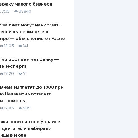
ержку малого бизнеса
ДИТЕЛИ ПО
07:35
38840
ВАНИЮ
 за свет могут начислить,
РАХОВЫЕ ПОЛИСЫ
если вы не живете в
ире — объяснение от Yasno
ВЫЕ КОМПАНИИ
я 18:03
141
 О СТРАХОВЫХ
ИЯХ
 ли рост цен на гречку —
е эксперта
КА И ОПЛАТА
я 17:20
71
ТЫ
янам выплатят до 1000 грн
ю Независимости: кто
чит помощь
я 17:03
509
жи новых авто в Украине:
 двигатели выбирали
нцы в июле