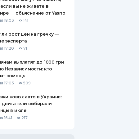
если вы не живете в
ире — объяснение от Yasno
я 18:03
141
 ли рост цен на гречку —
е эксперта
я 17:20
71
янам выплатят до 1000 грн
ю Независимости: кто
чит помощь
я 17:03
509
жи новых авто в Украине:
 двигатели выбирали
нцы в июле
я 16:41
217