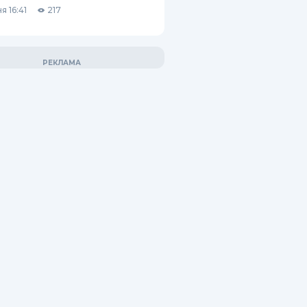
я 16:41
217