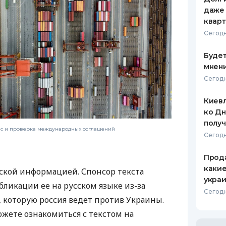
даже 
кварт
Сегодн
Будет
мнени
Сегодн
Киевл
ко Дн
полу
нс и проверка международных соглашений
Сегодн
Прода
какие
ской информацией. Спонсор текста
украи
бликации ее на русском языке из-за
Сегодн
которую россия ведет против Украины.
ожете ознакомиться с текстом на