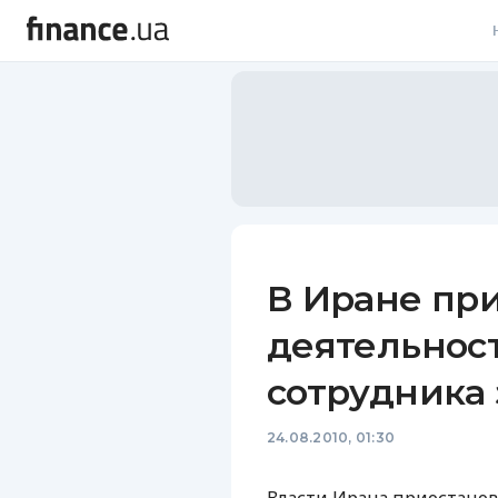
В
В
Л
А
Н
В Иране пр
С
деятельност
П
сотрудника
Т
24.08.2010, 01:30
Р