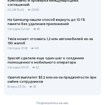
комплаенс и проверка международных
соглашений
04.08 15:40
21595
На Samsung нашли способ вернуть до 10 ГБ
памяти без удаления приложений
Сегодня 02:00
65
Tesla может отозвать 1,2 млн автомобилей из-за
150 жалоб
Сегодня 01:18
145
SpaceX сделала еще один шаг к созданию
полноценного мобильного оператора
Сегодня 00:13
62
OpenAI выплатит $3,2 млн из-за предвзятости при
найме сотрудников
Вчера 23:34
35
Подпишитесь на нас