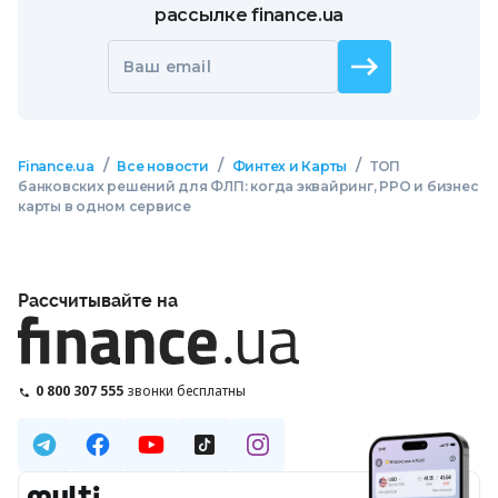
рассылке finance.ua
Ваш email
/
/
/
Finance.ua
Все новости
Финтех и Карты
ТОП
банковских решений для ФЛП: когда эквайринг, РРО и бизнес
карты в одном сервисе
Рассчитывайте на
0 800 307 555
звонки бесплатны