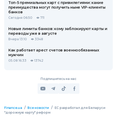
Топ-5 премиальных карт с привилегиями: какие
преимущества могут получить ныне VIP-клиенты
банков
Сегодня 06:50
711
Новые лимиты банков: кому заблокируют карты и
переводы уже в августе
Вчера 13:10
3348
Как работает арест счетов военнообязанных
мужчин
05.08 16:33
13742
Подпишитесь на нас
/
/
Finance.ua
Все новости
ЕС разработал для Беларуси
"дорожную карту" реформ